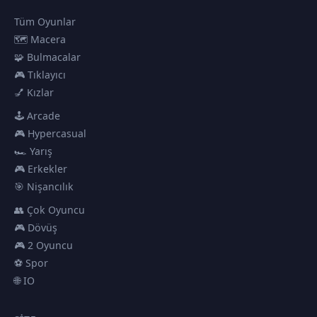
Tüm Oyunlar
🗺️ Macera
🧩 Bulmacalar
🎮 Tıklayıcı
💅 Kızlar
🕹️ Arcade
🎮 Hypercasual
🏎️ Yarış
🎮 Erkekler
🎯 Nişancılık
👥 Çok Oyuncu
🎮 Dövüş
🎮 2 Oyuncu
⚽ Spor
🌐 IO