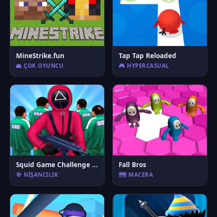
MineStrike.fun
Tap Tap Reloaded
👥 ÇOK OYUNCU
🎮 HYPERCASUAL
Squid Game Challenge 3D
Fall Bros
🎯 NIŞANCILIK
🗺️ MACERA