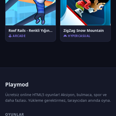
Roof Rails - Renkli Yığın 3D
ZigZag Snow Mountain
🕹️ ARCADE
🎮 HYPERCASUAL
P
laymod
Ücretsiz online HTML5 oyunlar! Aksiyon, bulmaca, spor ve
daha fazlası. Yükleme gerektirmez, tarayıcıdan anında oyna.
OYUNLAR