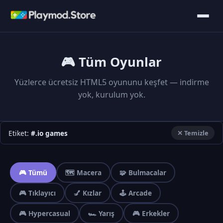
🎮 Tüm Oyunlar
Yüzlerce ücretsiz HTML5 oyununu keşfet — indirme
yok, kurulum yok.
Etiket:
#.io games
✕ Temizle
🎮 Tümü
🗺️ Macera
🧩 Bulmacalar
🎮 Tıklayıcı
💅 Kızlar
🕹️ Arcade
🎮 Hypercasual
🏎️ Yarış
🎮 Erkekler