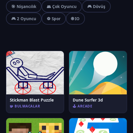
🎯 Nişancılık
👥 Çok Oyuncu
🎮 Dövüş
🎮 2 Oyuncu
⚽ Spor
🌐 IO
Stickman Blast Puzzle
Dune Surfer 3d
🧩 BULMACALAR
🕹️ ARCADE