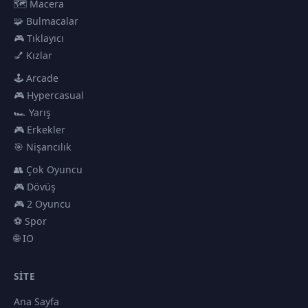
🗺️ Macera
🧩 Bulmacalar
🎮 Tıklayıcı
💅 Kızlar
🕹️ Arcade
🎮 Hypercasual
🏎️ Yarış
🎮 Erkekler
🎯 Nişancılık
👥 Çok Oyuncu
🎮 Dövüş
🎮 2 Oyuncu
⚽ Spor
🌐 IO
SITE
Ana Sayfa