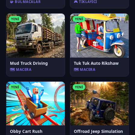
🧩 BULMACALAR
🎮 TIKLAYICI
YENI
YENI
Mud Truck Driving
Tuk Tuk Auto Rikshaw
🗺️ MACERA
🗺️ MACERA
YENI
YENI
Obby Cart Rush
Offroad Jeep Simulation