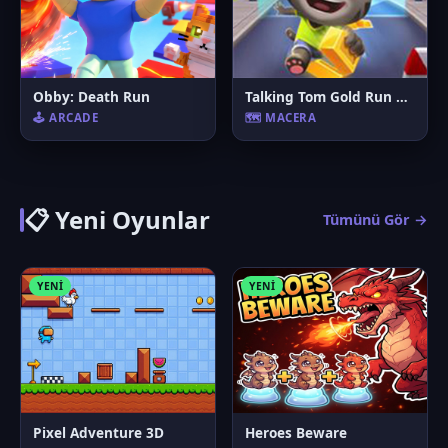
Obby: Death Run
Talking Tom Gold Run Online
🕹️ ARCADE
🗺️ MACERA
📋 Yeni Oyunlar
Tümünü Gör →
YENI
YENI
Pixel Adventure 3D
Heroes Beware