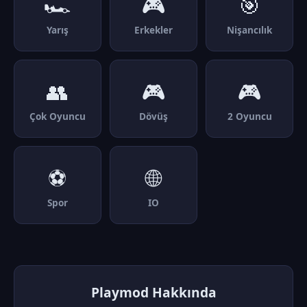
🏎️
🎮
🎯
Yarış
Erkekler
Nişancılık
👥
🎮
🎮
Çok Oyuncu
Dövüş
2 Oyuncu
⚽
🌐
Spor
IO
Playmod Hakkında