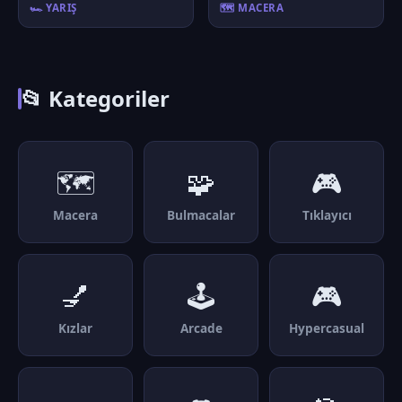
🏎️ YARIŞ
🗺️ MACERA
📂 Kategoriler
🗺️
🧩
🎮
Macera
Bulmacalar
Tıklayıcı
💅
🕹️
🎮
Kızlar
Arcade
Hypercasual