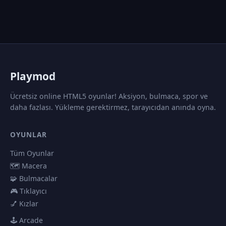
P
laymod
Ücretsiz online HTML5 oyunlar! Aksiyon, bulmaca, spor ve
daha fazlası. Yükleme gerektirmez, tarayıcıdan anında oyna.
OYUNLAR
Tüm Oyunlar
🗺️ Macera
🧩 Bulmacalar
🎮 Tıklayıcı
💅 Kızlar
🕹️ Arcade