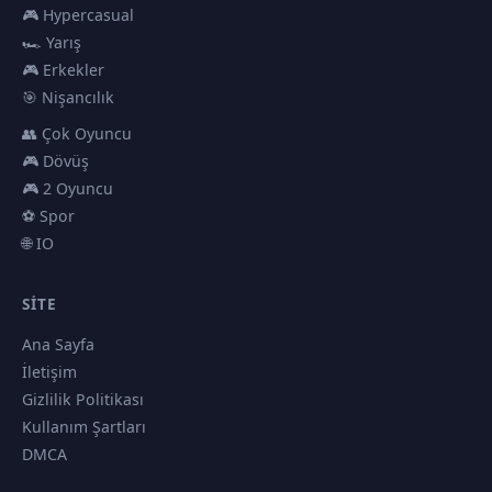
🎮 Hypercasual
🏎️ Yarış
🎮 Erkekler
🎯 Nişancılık
👥 Çok Oyuncu
🎮 Dövüş
🎮 2 Oyuncu
⚽ Spor
🌐 IO
SITE
Ana Sayfa
İletişim
Gizlilik Politikası
Kullanım Şartları
DMCA