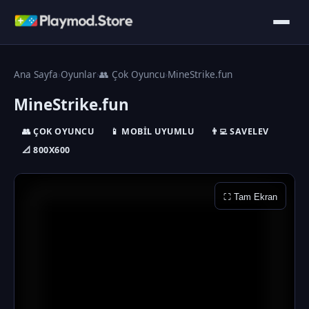
Ana Sayfa
›
Oyunlar
›
👥 Çok Oyuncu
›
MineStrike.fun
MineStrike.fun
👥 ÇOK OYUNCU
📱 MOBIL UYUMLU
👨‍💻 SAVELEV
📐 800X600
⛶ Tam Ekran