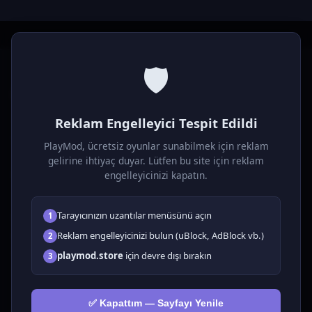
🛡️
P
laymod
Reklam Engelleyici Tespit Edildi
Ücretsiz online HTML5 oyunlar! Aksiyon, bulmaca, spor ve
daha fazlası. Yükleme gerektirmez, tarayıcıdan anında oyna.
PlayMod, ücretsiz oyunlar sunabilmek için reklam
gelirine ihtiyaç duyar. Lütfen bu site için reklam
OYUNLAR
engelleyicinizi kapatın.
Tüm Oyunlar
Tarayıcınızın uzantılar menüsünü açın
1
🗺️ Macera
🧩 Bulmacalar
Reklam engelleyicinizi bulun (uBlock, AdBlock vb.)
2
🎮 Tıklayıcı
playmod.store
için devre dışı bırakın
3
💅 Kızlar
🕹️ Arcade
✅ Kapattım — Sayfayı Yenile
🎮 Hypercasual