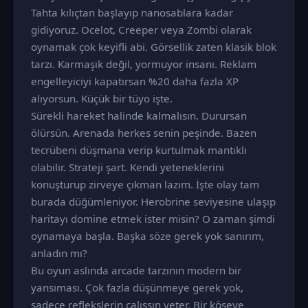
Tahta kılıçtan başlayıp nanosablara kadar
gidiyoruz. Ocelot, Creeper veya Zombi olarak
oynamak çok keyifli abi. Görsellik zaten klasik blok
tarzı. Karmaşık değil, yormuyor insanı. Reklam
engelleyiciyi kapatırsan %20 daha fazla XP
alıyorsun. Küçük bir tüyo işte.
Sürekli hareket halinde kalmalısın. Durursan
ölürsün. Arenada herkes senin peşinde. Bazen
tecrübeni düşmana verip kurtulmak mantıklı
olabilir. Strateji şart. Kendi yeteneklerini
konuşturup zirveye çıkman lazım. İşte olay tam
burada düğümleniyor. Herobrine seviyesine ulaşıp
haritayı domine etmek ister misin? O zaman şimdi
oynamaya başla. Başka söze gerek yok sanırım,
anladın mı?
Bu oyun aslında arcade tarzının modern bir
yansıması. Çok fazla düşünmeye gerek yok,
sadece reflekslerin çalışsın yeter. Bir köşeye