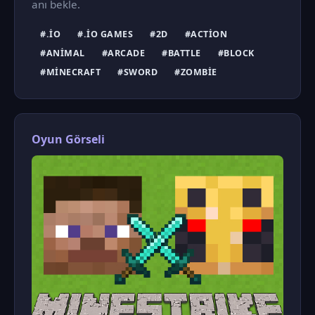
anı bekle.
#.IO
#.IO GAMES
#2D
#ACTION
#ANIMAL
#ARCADE
#BATTLE
#BLOCK
#MINECRAFT
#SWORD
#ZOMBIE
Oyun Görseli