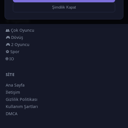
🏎️ Yarış
Şimdilik Kapat
🎮 Erkekler
🎯 Nişancılık
👥 Çok Oyuncu
🎮 Dövüş
🎮 2 Oyuncu
⚽ Spor
🌐 IO
SITE
Ana Sayfa
İletişim
Gizlilik Politikası
Kullanım Şartları
DMCA