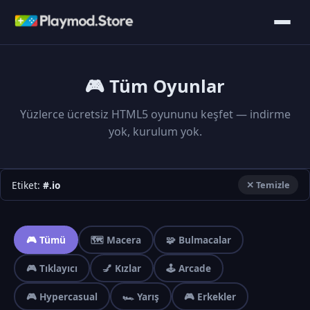
🎮 Tüm Oyunlar
Yüzlerce ücretsiz HTML5 oyununu keşfet — indirme
yok, kurulum yok.
Etiket:
#.io
✕ Temizle
🎮 Tümü
🗺️ Macera
🧩 Bulmacalar
🎮 Tıklayıcı
💅 Kızlar
🕹️ Arcade
🎮 Hypercasual
🏎️ Yarış
🎮 Erkekler