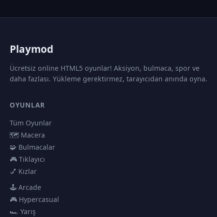
P
laymod
Ücretsiz online HTML5 oyunlar! Aksiyon, bulmaca, spor ve
daha fazlası. Yükleme gerektirmez, tarayıcıdan anında oyna.
OYUNLAR
Tüm Oyunlar
🗺️ Macera
🧩 Bulmacalar
🎮 Tıklayıcı
💅 Kızlar
🕹️ Arcade
🎮 Hypercasual
🏎️ Yarış