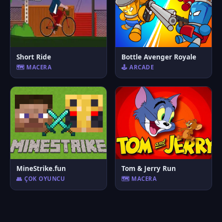
Short Ride
Bottle Avenger Royale
🗺️ MACERA
🕹️ ARCADE
MineStrike.fun
Tom & Jerry Run
👥 ÇOK OYUNCU
🗺️ MACERA