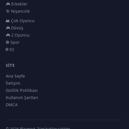
🎮 Erkekler
🎯 Nişancılık
👥 Çok Oyuncu
🎮 Dövüş
🎮 2 Oyuncu
⚽ Spor
🌐 IO
SITE
Ana Sayfa
İletişim
Gizlilik Politikası
Kullanım Şartları
DMCA
© 2026 Playmod. Tüm hakları saklıdır.