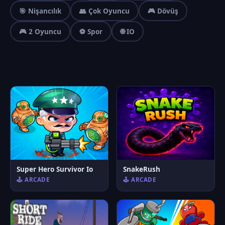
🎯 Nişancılık
👥 Çok Oyuncu
🎮 Dövüş
🎮 2 Oyuncu
⚽ Spor
🌐 IO
Super Hero Survivor Io
SnakeRush
🕹️ ARCADE
🕹️ ARCADE