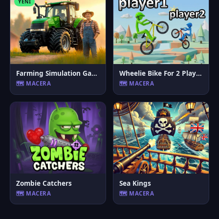
YENI
Farming Simulation Game
Wheelie Bike For 2 Players
🗺️ MACERA
🗺️ MACERA
Zombie Catchers
Sea Kings
🗺️ MACERA
🗺️ MACERA