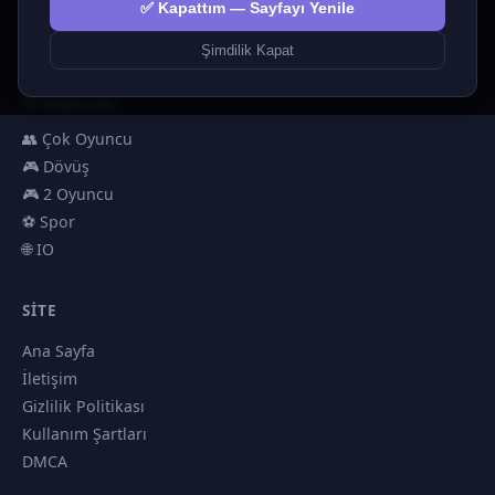
✅ Kapattım — Sayfayı Yenile
🎮 Hypercasual
🏎️ Yarış
Şimdilik Kapat
🎮 Erkekler
🎯 Nişancılık
👥 Çok Oyuncu
🎮 Dövüş
🎮 2 Oyuncu
⚽ Spor
🌐 IO
SITE
Ana Sayfa
İletişim
Gizlilik Politikası
Kullanım Şartları
DMCA