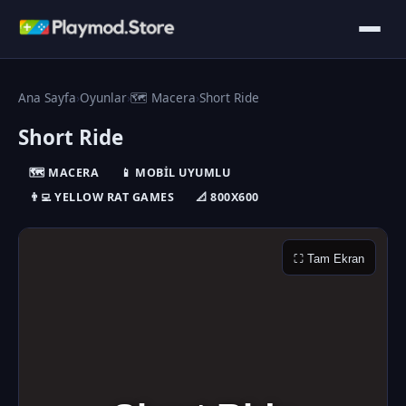
Ana Sayfa
›
Oyunlar
›
🗺️ Macera
›
Short Ride
Short Ride
🗺️ MACERA
📱 MOBIL UYUMLU
👨‍💻 YELLOW RAT GAMES
📐 800X600
⛶ Tam Ekran