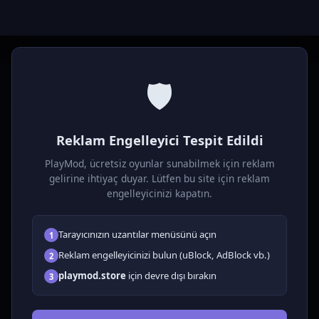
🛡️
P
laymod
Reklam Engelleyici Tespit Edildi
Ücretsiz online HTML5 oyunlar! Aksiyon, bulmaca, spor ve
daha fazlası. Yükleme gerektirmez, tarayıcıdan anında oyna.
PlayMod, ücretsiz oyunlar sunabilmek için reklam
gelirine ihtiyaç duyar. Lütfen bu site için reklam
OYUNLAR
engelleyicinizi kapatın.
Tüm Oyunlar
Tarayıcınızın uzantılar menüsünü açın
1
🗺️ Macera
🧩 Bulmacalar
Reklam engelleyicinizi bulun (uBlock, AdBlock vb.)
2
🎮 Tıklayıcı
playmod.store
için devre dışı bırakın
3
💅 Kızlar
🕹️ Arcade