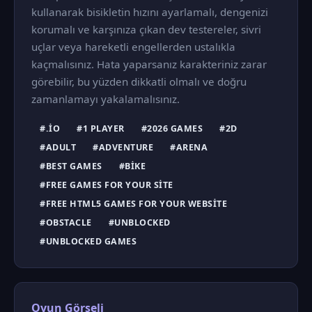
kullanarak bisikletin hızını ayarlamalı, dengenizi
korumalı ve karşınıza çıkan dev testereler, sivri
uçlar veya hareketli engellerden ustalıkla
kaçmalısınız. Hata yaparsanız karakteriniz zarar
görebilir, bu yüzden dikkatli olmalı ve doğru
zamanlamayı yakalamalısınız.
#.IO
#1 PLAYER
#2026 GAMES
#2D
#ADULT
#ADVENTURE
#ARENA
#BEST GAMES
#BIKE
#FREE GAMES FOR YOUR SITE
#FREE HTML5 GAMES FOR YOUR WEBSITE
#OBSTACLE
#UNBLOCKED
#UNBLOCKED GAMES
Oyun Görseli