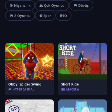
🎯 Nişancılık
👥 Çok Oyuncu
🎮 Dövüş
🎮 2 Oyuncu
⚽ Spor
🌐 IO
Obby: Spider Swing
Short Ride
🎮 HYPERCASUAL
🗺️ MACERA