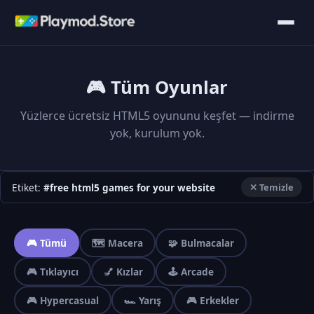
🎮 Tüm Oyunlar
Yüzlerce ücretsiz HTML5 oyununu keşfet — indirme
yok, kurulum yok.
Etiket:
#free html5 games for your website
✕ Temizle
🎮 Tümü
🗺️ Macera
🧩 Bulmacalar
🎮 Tıklayıcı
💅 Kızlar
🕹️ Arcade
🎮 Hypercasual
🏎️ Yarış
🎮 Erkekler