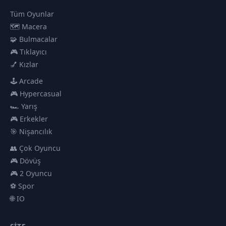
Tüm Oyunlar
🗺️ Macera
🧩 Bulmacalar
🎮 Tıklayıcı
💅 Kızlar
🕹️ Arcade
🎮 Hypercasual
🏎️ Yarış
🎮 Erkekler
🎯 Nişancılık
👥 Çok Oyuncu
🎮 Dövüş
🎮 2 Oyuncu
⚽ Spor
🌐 IO