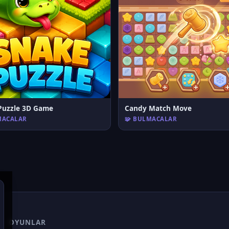
Puzzle 3D Game
Candy Match Move
MACALAR
🧩 BULMACALAR
OYUNLAR