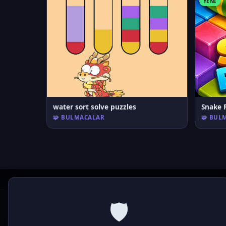
YENI
water sort solve puzzles
Snake 
🧩 BULMACALAR
🧩 BUL
🛡️
P
laymod