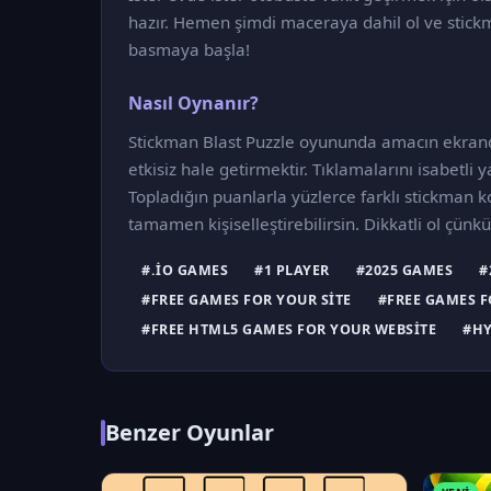
hazır. Hemen şimdi maceraya dahil ol ve stick
basmaya başla!
Nasıl Oynanır?
Stickman Blast Puzzle oyununda amacın ekran
etkisiz hale getirmektir. Tıklamalarını isabetli
Topladığın puanlarla yüzlerce farklı stickman ko
tamamen kişiselleştirebilirsin. Dikkatli ol çün
#.IO GAMES
#1 PLAYER
#2025 GAMES
#
#FREE GAMES FOR YOUR SITE
#FREE GAMES F
#FREE HTML5 GAMES FOR YOUR WEBSITE
#HY
Benzer Oyunlar