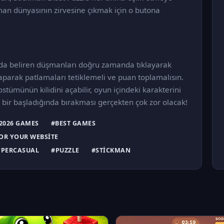
man dünyasının zirvesine çıkmak için o butona
da beliren düşmanları doğru zamanda tıklayarak
 yaparak patlamaları tetiklemeli ve puan toplamalısın.
stümünün kilidini açabilir, oyun içindeki karakterini
kü bir başladığında bırakması gerçekten çok zor olacak!
2026 GAMES
#BEST GAMES
OR YOUR WEBSITE
PERCASUAL
#PUZZLE
#STICKMAN