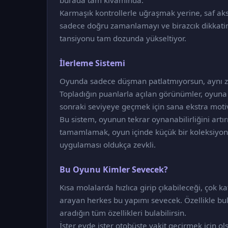
burada tam kıvamında.
Karmaşık kontrollerle uğraşmak yerine, saf ak
sadece doğru zamanlamayı ve birazcık dikkatini
tansiyonu tam dozunda yükseltiyor.
İlerleme Sistemi
Oyunda sadece düşman patlatmıyorsun, aynı za
Topladığın puanlarla açılan görünümler, oyuna es
sonraki seviyeye geçmek için sana ekstra moti
Bu sistem, oyunun tekrar oynanabilirliğini art
tamamlamak, oyun içinde küçük bir koleksiyon
uygulaması oldukça zevkli.
Bu Oyunu Kimler Sevecek?
Kısa molalarda hızlıca girip çıkabileceği, çok
arayan herkes bu yapımı sevecek. Özellikle bu
aradığın tüm özellikleri bulabilirsin.
İster evde ister otobüste vakit geçirmek için o