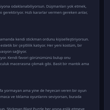
siyona odaklanabiliyorsun. Düşmanları yok etmek,
 gerektiriyor. Hızlı kararlar vermen gereken anlar,
manda kendi stickman ordunu kişiselleştiriyorsun.
tetik bir çeşitlilik katıyor. Her yeni kostüm, bir
vasyon sağlıyor.
ırıyor. Kendi favori görünümünü bulup onu
culuk macerasına çıkmak gibi. Basit bir mantık ama
 kafa yormayan ama yine de heyecan veren bir oyun
lmaca ve tıklama oyunlarını seviyorsan, burada
lsun, Stickman Blast Puzzle her anına eşlik etmeye