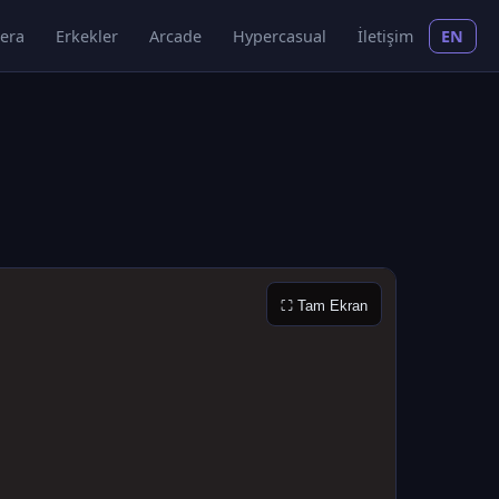
era
Erkekler
Arcade
Hypercasual
İletişim
EN
⛶ Tam Ekran