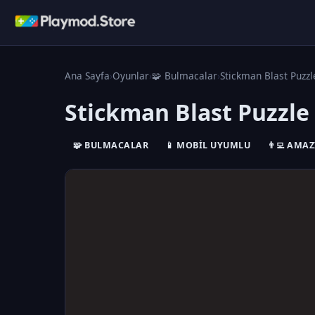
Ana Sayfa
›
Oyunlar
›
🧩 Bulmacalar
›
Stickman Blast Puzzl
Stickman Blast Puzzle
🧩 BULMACALAR
📱 MOBIL UYUMLU
👨‍💻 AMA