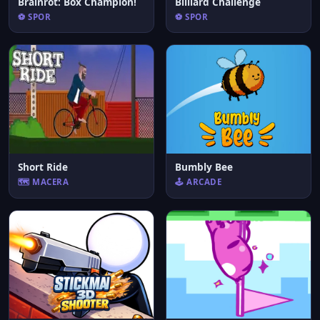
Brainrot: Box Champion!
Billiard Challenge
⚽ SPOR
⚽ SPOR
Short Ride
Bumbly Bee
🗺️ MACERA
🕹️ ARCADE