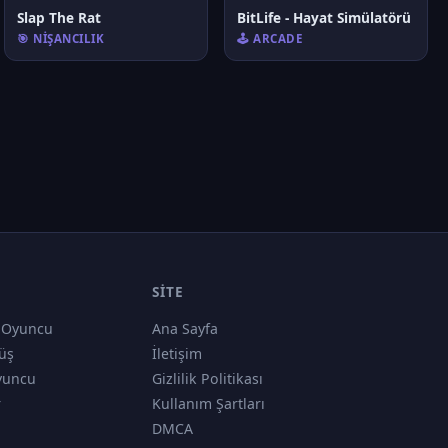
Slap The Rat
BitLife - Hayat Simülatörü
🎯 NIŞANCILIK
🕹️ ARCADE
SITE
 Oyuncu
Ana Sayfa
üş
İletişim
yuncu
Gizlilik Politikası
r
Kullanım Şartları
DMCA