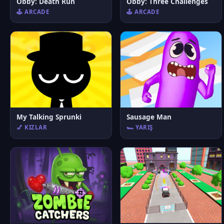
Obby: Death Run
Obby: Three Challenges
🕹️ ARCADE
🕹️ ARCADE
My Talking Sprunki
Sausage Man
💅 KIZLAR
🏎️ YARIŞ