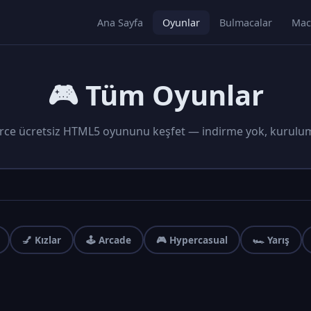
Ana Sayfa
Oyunlar
Bulmacalar
Mac
🎮 Tüm Oyunlar
rce ücretsiz HTML5 oyununu keşfet — indirme yok, kurulu
💅 Kızlar
🕹️ Arcade
🎮 Hypercasual
🏎️ Yarış