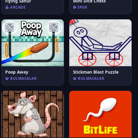
Flying Sahur
Mini Dice Chess
🕹️ ARCADE
⚽ SPOR
Poop Away
Stickman Blast Puzzle
🧩 BULMACALAR
🧩 BULMACALAR