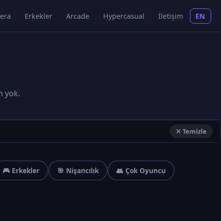
era
Erkekler
Arcade
Hypercasual
İletişim
EN
m yok.
✕ Temizle
🎮 Erkekler
🎯 Nişancılık
👥 Çok Oyuncu