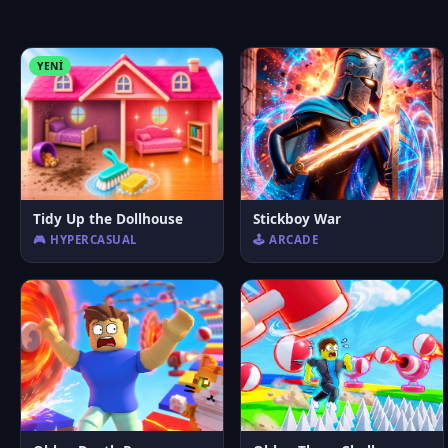
YENI
Tidy Up the Dollhouse
Stickboy War
🎮 HYPERCASUAL
🕹️ ARCADE