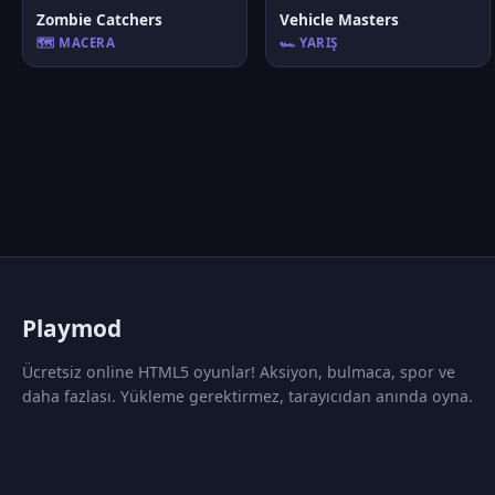
Zombie Catchers
Vehicle Masters
🗺️ MACERA
🏎️ YARIŞ
P
laymod
Ücretsiz online HTML5 oyunlar! Aksiyon, bulmaca, spor ve
daha fazlası. Yükleme gerektirmez, tarayıcıdan anında oyna.