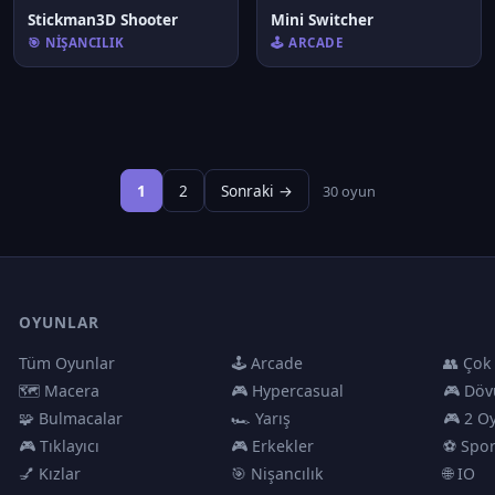
Stickman3D Shooter
Mini Switcher
🎯 NIŞANCILIK
🕹️ ARCADE
1
2
Sonraki →
30 oyun
OYUNLAR
Tüm Oyunlar
🕹️ Arcade
👥 Çok
🗺️ Macera
🎮 Hypercasual
🎮 Döv
🧩 Bulmacalar
🏎️ Yarış
🎮 2 O
🎮 Tıklayıcı
🎮 Erkekler
⚽ Spo
💅 Kızlar
🎯 Nişancılık
🌐 IO