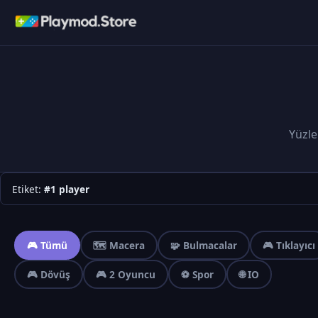
Yüzle
Etiket:
#1 player
🎮 Tümü
🗺️ Macera
🧩 Bulmacalar
🎮 Tıklayıcı
🎮 Dövüş
🎮 2 Oyuncu
⚽ Spor
🌐 IO