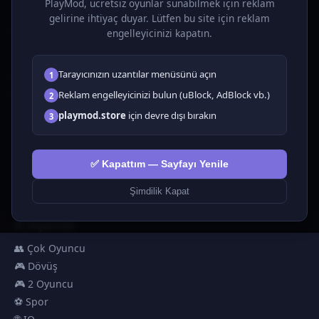
PlayMod, ücretsiz oyunlar sunabilmek için reklam
gelirine ihtiyaç duyar. Lütfen bu site için reklam
OYUNLAR
engelleyicinizi kapatın.
Tüm Oyunlar
Tarayıcınızın uzantılar menüsünü açın
1
🗺️ Macera
🧩 Bulmacalar
Reklam engelleyicinizi bulun (uBlock, AdBlock vb.)
2
🎮 Tıklayıcı
playmod.store
için devre dışı bırakın
3
💅 Kızlar
🕹️ Arcade
✅ Kapattım — Sayfayı Yenile
🎮 Hypercasual
🏎️ Yarış
Şimdilik Kapat
🎮 Erkekler
🎯 Nişancılık
👥 Çok Oyuncu
🎮 Dövüş
🎮 2 Oyuncu
⚽ Spor