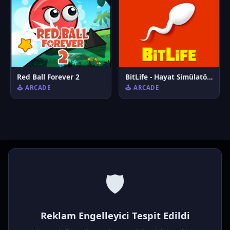
Red Ball Forever 2
BitLife - Hayat Simülatörü
🕹️ ARCADE
🕹️ ARCADE
🛡️
P
laymod
Reklam Engelleyici Tespit Edildi
Ücretsiz online HTML5 oyunlar! Aksiyon, bulmaca, spor ve
daha fazlası. Yükleme gerektirmez, tarayıcıdan anında oyna.