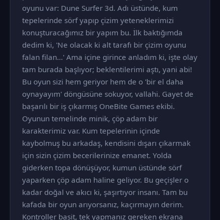
oyunu var: Dune Surfer 3d. Adı üstünde, kum
tepelerinde sörf yapıp çizim yeteneklerimizi
konuşturacağımız bir yapım bu. İlk baktığımda
dedim ki, 'Ne olacak ki alt tarafı bir çizim oyunu
falan filan...' Ama içine girince anladım ki, işte olay
tam burada başlıyor; beklentilerimi aştı, yani abi!
Bu oyun sizi hem geriyor hem de o 'bir el daha
oynayayım' döngüsüne sokuyor, vallahi. Gayet de
başarılı bir iş çıkarmış OneBite Games ekibi.
Oyunun temelinde minik, çöp adam bir
karakterimiz var. Kum tepelerinin içinde
kaybolmuş bu arkadaş, kendisini dışarı çıkarmak
için sizin çizim becerilerinize emanet. Yolda
giderken topa dönüşüyor, kumun üstünde sörf
yaparken çöp adam haline geliyor. Bu geçişler o
kadar doğal ve akıcı ki, şaşırtıyor insanı. Tam bu
kafada bir oyun arıyorsanız, kaçırmayın derim.
Kontroller basit, tek yapmanız gereken ekrana