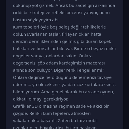
dokunup yol çizmek. Ancak bu sadeliğin arkasında
ciddi bir strateji ve refleks becerisi yatıyor, bunu
baştan söyleyeyim abi.
Kum tepeleri öyle boş beleş değil; tehlikelerle
dolu. Yuvarlanan taşlar, fırlayan oklar, hatta
denizin derinliklerinden gelmiş gibi duran köpek
balıkları ve timsahlar bile var. Bir de o beyaz renkli
engeller var ya, onlardan sakın. Onlara
değerseniz, çöp adam kardeşimizin macerası
anında son buluyor. Diğer renkli engeller mi?
Onlara değince ne olduğunu denemenizi tavsiye
ederim... ya öleceksiniz ya da ucuz kurtulacaksınız,
bilemiyorum. Ama genel olarak bu arcade oyunu,
dikkatli olmayı gerektiriyor.
Grafikler 3D olmasına rağmen sade ve akıcı bir
çizgide. Renkli kum tepeleri, atmosferi
yakalamakta başarılı. Zaten bu tarz mobil
oyunların en büyük artısı, hızlıca başlayıp