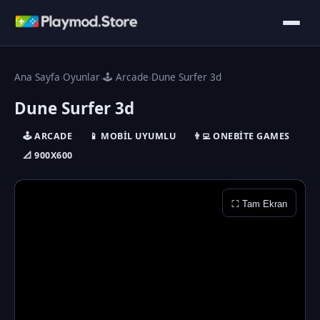
Ana Sayfa
›
Oyunlar
›
🕹️ Arcade
›
Dune Surfer 3d
Dune Surfer 3d
🕹️ ARCADE
📱 MOBIL UYUMLU
👨‍💻 ONEBITE GAMES
📐 900X600
⛶ Tam Ekran