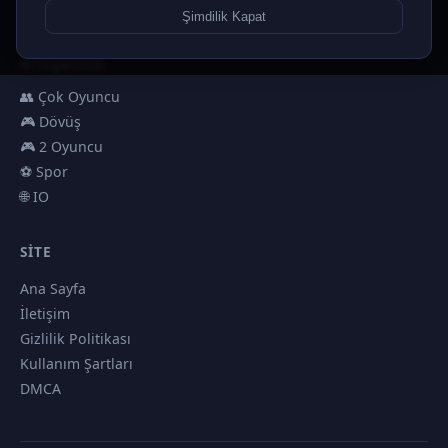
🏎️ Yarış
Şimdilik Kapat
🎮 Erkekler
🎯 Nişancılık
👥 Çok Oyuncu
🎮 Dövüş
🎮 2 Oyuncu
⚽ Spor
🌐 IO
SITE
Ana Sayfa
İletişim
Gizlilik Politikası
Kullanım Şartları
DMCA