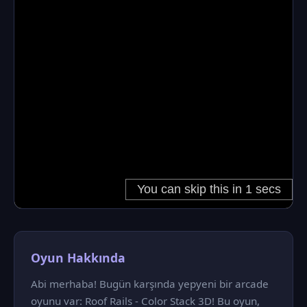
Oyun Hakkında
Abi merhaba! Bugün karşında yepyeni bir arcade
oyunu var: Roof Rails - Color Stack 3D! Bu oyun,