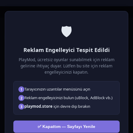
🛡️
P
laymod
Reklam Engelleyici Tespit Edildi
Ücretsiz online HTML5 oyunlar! Aksiyon, bulmaca, spor ve
daha fazlası. Yükleme gerektirmez, tarayıcıdan anında oyna.
PlayMod, ücretsiz oyunlar sunabilmek için reklam
gelirine ihtiyaç duyar. Lütfen bu site için reklam
OYUNLAR
engelleyicinizi kapatın.
Tüm Oyunlar
Tarayıcınızın uzantılar menüsünü açın
1
🗺️ Macera
🧩 Bulmacalar
Reklam engelleyicinizi bulun (uBlock, AdBlock vb.)
2
🎮 Tıklayıcı
playmod.store
için devre dışı bırakın
3
💅 Kızlar
🕹️ Arcade
✅ Kapattım — Sayfayı Yenile
🎮 Hypercasual