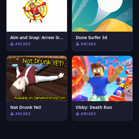
Aim and Snap: Arrow Srike
Dune Surfer 3d
🕹️ ARCADE
🕹️ ARCADE
Not Drunk Yet!
Obby: Death Run
🕹️ ARCADE
🕹️ ARCADE