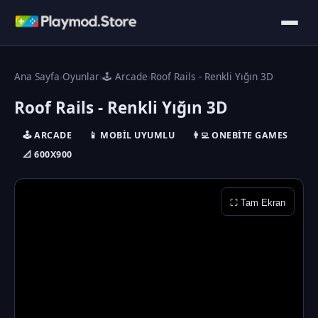
Ana Sayfa
›
Oyunlar
›
🕹️ Arcade
›
Roof Rails - Renkli Yığın 3D
Roof Rails - Renkli Yığın 3D
🕹️ ARCADE
📱 MOBIL UYUMLU
👨‍💻 ONEBITE GAMES
📐 600X900
⛶ Tam Ekran