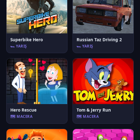
Superbike Hero
Russian Taz Driving 2
🏎️ YARIŞ
🏎️ YARIŞ
Hero Rescue
Tom & Jerry Run
🗺️ MACERA
🗺️ MACERA