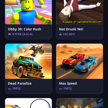
Obby 30: Color Rush
Not Drunk Yet!
🎮 HYPERCASUAL
🕹️ ARCADE
Dead Paradise
Max Speed
🏎️ YARIŞ
🏎️ YARIŞ