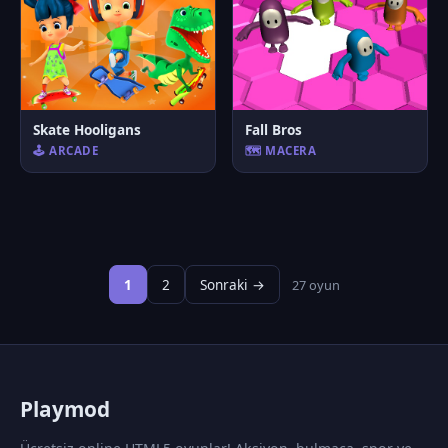
Skate Hooligans
Fall Bros
🕹️ ARCADE
🗺️ MACERA
1
2
Sonraki →
27 oyun
P
laymod