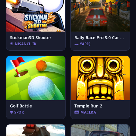
Stickman3D Shooter
Rally Race Pro 3.0 Car Racing
🎯 NIŞANCILIK
🏎️ YARIŞ
Golf Battle
Temple Run 2
⚽ SPOR
🗺️ MACERA