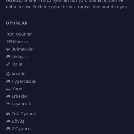
Ücretsiz online HTML5 oyunlar! Aksiyon, bulmaca, spor ve
daha fazlası. Yükleme gerektirmez, tarayıcıdan anında oyna.
OYUNLAR
Tüm Oyunlar
🗺️ Macera
🧩 Bulmacalar
🎮 Tıklayıcı
💅 Kızlar
🕹️ Arcade
🎮 Hypercasual
🏎️ Yarış
🎮 Erkekler
🎯 Nişancılık
👥 Çok Oyuncu
🎮 Dövüş
🎮 2 Oyuncu