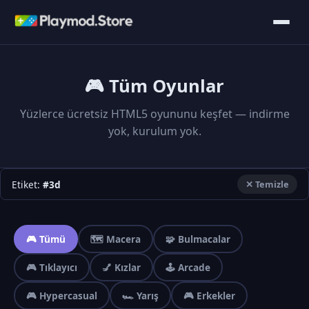
🎮 Tüm Oyunlar
Yüzlerce ücretsiz HTML5 oyununu keşfet — indirme
yok, kurulum yok.
Etiket:
#3d
✕ Temizle
🎮 Tümü
🗺️ Macera
🧩 Bulmacalar
🎮 Tıklayıcı
💅 Kızlar
🕹️ Arcade
🎮 Hypercasual
🏎️ Yarış
🎮 Erkekler