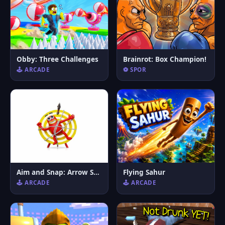
Obby: Three Challenges
Brainrot: Box Champion!
🕹️ ARCADE
⚽ SPOR
Aim and Snap: Arrow Srike
Flying Sahur
🕹️ ARCADE
🕹️ ARCADE