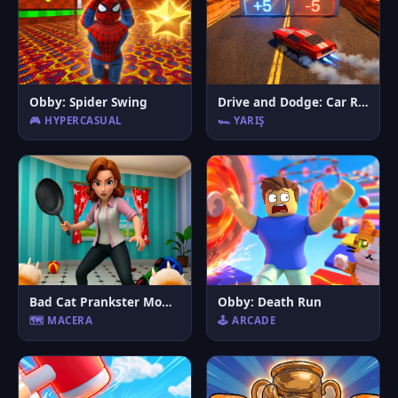
Obby: Spider Swing
Drive and Dodge: Car Racing 3D
🎮 HYPERCASUAL
🏎️ YARIŞ
Bad Cat Prankster Moms Return
Obby: Death Run
🗺️ MACERA
🕹️ ARCADE