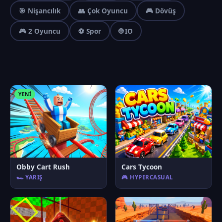
🎯 Nişancılık
👥 Çok Oyuncu
🎮 Dövüş
🎮 2 Oyuncu
⚽ Spor
🌐 IO
YENI
Obby Cart Rush
Cars Tycoon
🏎️ YARIŞ
🎮 HYPERCASUAL