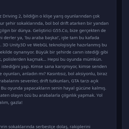
 Driving 2, bildiğin o klişe yarış oyunlarından çok
ur şehir sokaklarında, bol bol drift atarken bir yandan
lgın bir dünya. Geliştirici G55.Co, bize gerçekten de
 derler ya, 'bu araba başka!', işte tam bu kafada
ti. 3D Unity3D ve WebGL teknolojisiyle hazırlanmış bu
ekilde oynanıyor. Büyük bir şehirde canın istediği gibi
mak, polislerden kaçmak… Hepsi bu oyunda mümkün.
 istediğini yap. Kimse sana karışmıyor, kimse senden
oyunları, anladın mı? Kasıntısız, bol aksiyonlu, biraz
abalarını sevenler, drift tutkunları, GTA tarzı açık
! Bu oyunda yapacakların senin hayal gücüne kalmış.
ten olayın özü bu arabalarla çılgınlık yapmak. Yol
lım, gazla!
rin sokaklarında serbestçe dolaş, rakiplerini