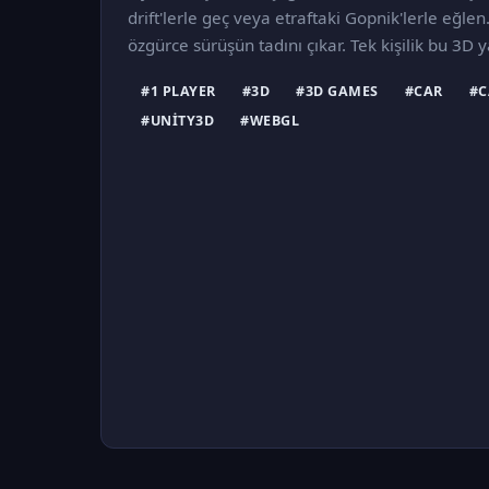
drift'lerle geç veya etraftaki Gopnik'lerle eğl
özgürce sürüşün tadını çıkar. Tek kişilik bu 3D
#1 PLAYER
#3D
#3D GAMES
#CAR
#C
#UNITY3D
#WEBGL