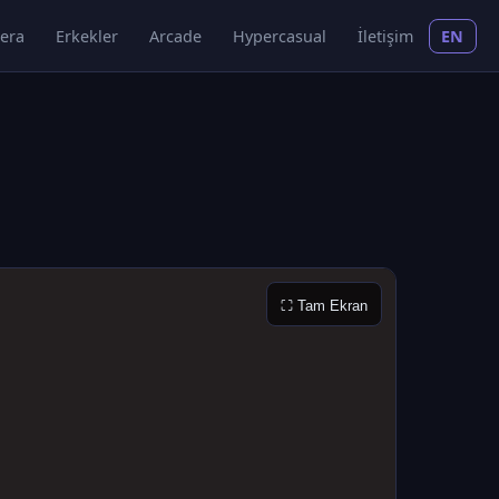
era
Erkekler
Arcade
Hypercasual
İletişim
EN
⛶ Tam Ekran