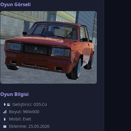
Oyun Görseli
Oyun Bilgisi
Geliştirici: G55.Co
👨‍💻
Boyut: 960x600
📐
Mobil: Evet
📱
Eklenme: 25.05.2026
📅