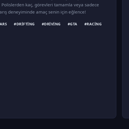
en. Polislerden kaç, görevleri tamamla veya sadece
 yarış deneyiminde amaç senin için eğlence!
ARS
#DRIFTING
#DRIVING
#GTA
#RACING