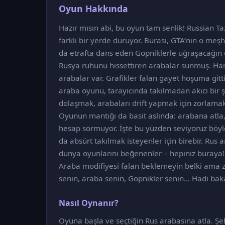
Oyun Hakkında
Hazır mısın abi, bu oyun tam senlik! Russian Taz
farklı bir yerde duruyor. Burası, GTA’nın o meşh
da etrafta dans eden Gopniklerle uğraşacağın çı
Rusya ruhunu hissettiren arabalar sunmuş. Hani
arabalar var. Grafikler falan gayet hoşuma git
araba oyunu, tarayıcında takılmadan akıcı bir ş
dolaşmak, arabaları drift yapmak için zorla
Oyunun mantığı da basit aslında: arabana atla,
hesap sormuyor. İşte bu yüzden seviyoruz böyle 
da absürt takılmak isteyenler için birebir. Rus ar
dünya oyunlarını beğenenler – hepiniz buraya
Araba modifiyesi falan beklemeyin belki ama za
senin, araba senin, Gopnikler senin… Hadi baka
Nasıl Oynanır?
Oyuna başla ve seçtiğin Rus arabasına atla. Şeh