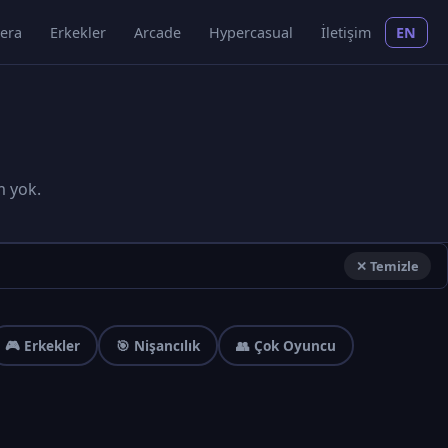
era
Erkekler
Arcade
Hypercasual
İletişim
EN
m yok.
✕ Temizle
🎮 Erkekler
🎯 Nişancılık
👥 Çok Oyuncu