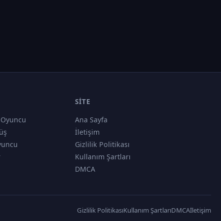
SITE
 Oyuncu
Ana Sayfa
üş
İletişim
yuncu
Gizlilik Politikası
r
Kullanım Şartları
DMCA
Gizlilik Politikası
Kullanım Şartları
DMCA
İletişim