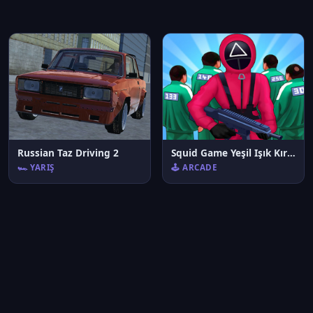
Russian Taz Driving 2
Squid Game Yeşil Işık Kırmızı Işık İpuçları
🏎️ YARIŞ
🕹️ ARCADE