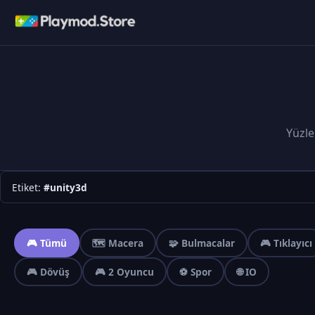
Yüzle
Etiket:
#unity3d
🎮 Tümü
🗺️ Macera
🧩 Bulmacalar
🎮 Tıklayıcı
🎮 Dövüş
🎮 2 Oyuncu
⚽ Spor
🌐 IO