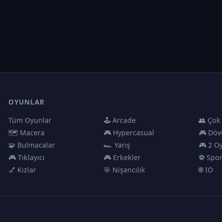
OYUNLAR
Tüm Oyunlar
🕹️ Arcade
👥 Çok
🗺️ Macera
🎮 Hypercasual
🎮 Döv
🧩 Bulmacalar
🏎️ Yarış
🎮 2 O
🎮 Tıklayıcı
🎮 Erkekler
⚽ Spo
💅 Kızlar
🎯 Nişancılık
🌐 IO