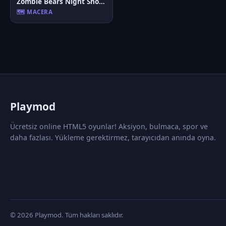
Zombie Bears Night Shooting
🗺️ MACERA
P
laymod
Ücretsiz online HTML5 oyunlar! Aksiyon, bulmaca, spor ve
daha fazlası. Yükleme gerektirmez, tarayıcıdan anında oyna.
© 2026 Playmod. Tüm hakları saklıdır.