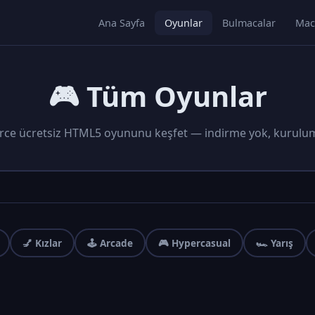
Ana Sayfa
Oyunlar
Bulmacalar
Mac
🎮 Tüm Oyunlar
rce ücretsiz HTML5 oyununu keşfet — indirme yok, kurulu
💅 Kızlar
🕹️ Arcade
🎮 Hypercasual
🏎️ Yarış