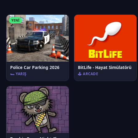
YENI
Police Car Parking 2026
BitLife - Hayat Simülatörü
🏎️ YARIŞ
🕹️ ARCADE