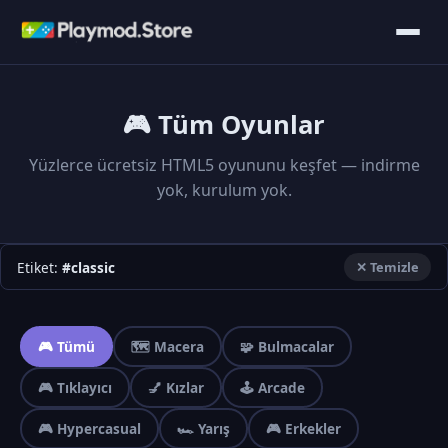
🎮 Tüm Oyunlar
Yüzlerce ücretsiz HTML5 oyununu keşfet — indirme
yok, kurulum yok.
Etiket:
#classic
✕ Temizle
🎮 Tümü
🗺️ Macera
🧩 Bulmacalar
🎮 Tıklayıcı
💅 Kızlar
🕹️ Arcade
🎮 Hypercasual
🏎️ Yarış
🎮 Erkekler