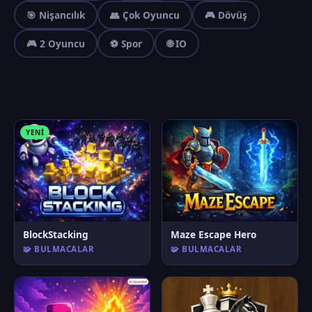
🎯 Nişancılık
👥 Çok Oyuncu
🎮 Dövüş
🎮 2 Oyuncu
⚽ Spor
🌐 IO
YENI
BlockStacking
Maze Escape Hero
🧩 BULMACALAR
🧩 BULMACALAR