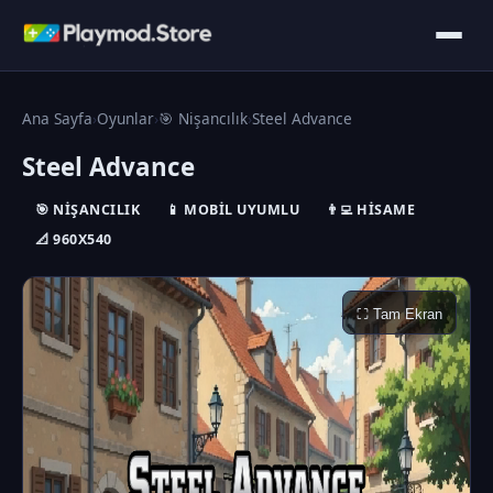
Ana Sayfa
›
Oyunlar
›
🎯 Nişancılık
›
Steel Advance
Steel Advance
🎯 NIŞANCILIK
📱 MOBIL UYUMLU
👨‍💻 HISAME
📐 960X540
⛶ Tam Ekran