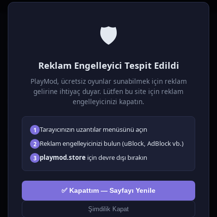
🛡️
P
laymod
Reklam Engelleyici Tespit Edildi
Ücretsiz online HTML5 oyunlar! Aksiyon, bulmaca, spor ve
daha fazlası. Yükleme gerektirmez, tarayıcıdan anında oyna.
PlayMod, ücretsiz oyunlar sunabilmek için reklam
gelirine ihtiyaç duyar. Lütfen bu site için reklam
OYUNLAR
engelleyicinizi kapatın.
Tüm Oyunlar
Tarayıcınızın uzantılar menüsünü açın
1
🗺️ Macera
🧩 Bulmacalar
Reklam engelleyicinizi bulun (uBlock, AdBlock vb.)
2
🎮 Tıklayıcı
playmod.store
için devre dışı bırakın
3
💅 Kızlar
🕹️ Arcade
✅ Kapattım — Sayfayı Yenile
🎮 Hypercasual
🏎️ Yarış
Şimdilik Kapat