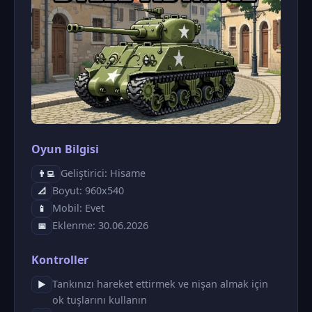
Oyun Bilgisi
Geliştirici: Hisame
👨‍💻
Boyut: 960x540
📐
Mobil: Evet
📱
Eklenme: 30.06.2026
📅
Kontroller
Tankınızı hareket ettirmek ve nişan almak için
▶
ok tuşlarını kullanın