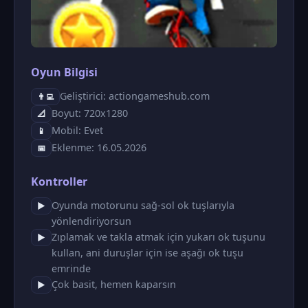
Oyun Bilgisi
Geliştirici: actiongameshub.com
👨‍💻
Boyut: 720x1280
📐
Mobil: Evet
📱
Eklenme: 16.05.2026
📅
Kontroller
Oyunda motorunu sağ-sol ok tuşlarıyla
▶
yönlendiriyorsun
Zıplamak ve takla atmak için yukarı ok tuşunu
▶
kullan, ani duruşlar için ise aşağı ok tuşu
emrinde
Çok basit, hemen kaparsın
▶