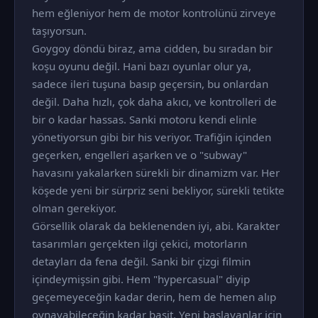
hem eğleniyor hem de motor kontrolünü zirveye
taşıyorsun.
Goygoy döndü biraz, ama cidden, bu sıradan bir
koşu oyunu değil. Hani bazı oyunlar olur ya,
sadece ileri tuşuna basıp geçersin, bu onlardan
değil. Daha hızlı, çok daha akıcı, ve kontrolleri de
bir o kadar hassas. Sanki motoru kendi elinle
yönetiyorsun gibi bir his veriyor. Trafiğin içinden
geçerken, engelleri aşarken ve o "subway"
havasını yakalarken sürekli bir dinamizm var. Her
köşede yeni bir sürpriz seni bekliyor, sürekli tetikte
olman gerekiyor.
Görsellik olarak da beklenenden iyi, abi. Karakter
tasarımları gerçekten ilgi çekici, motorların
detayları da fena değil. Sanki bir çizgi filmin
içindeymişsin gibi. Hem "hypercasual" diyip
geçemeyeceğin kadar derin, hem de hemen alıp
oynayabileceğin kadar basit. Yeni başlayanlar için