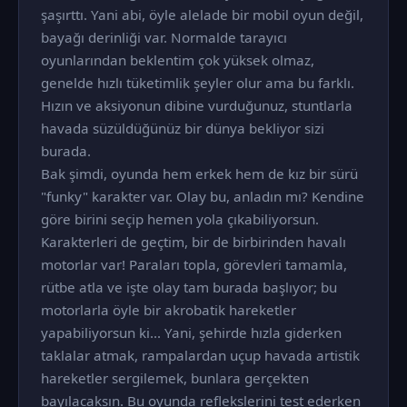
şaşırttı. Yani abi, öyle alelade bir mobil oyun değil,
bayağı derinliği var. Normalde tarayıcı
oyunlarından beklentim çok yüksek olmaz,
genelde hızlı tüketimlik şeyler olur ama bu farklı.
Hızın ve aksiyonun dibine vurduğunuz, stuntlarla
havada süzüldüğünüz bir dünya bekliyor sizi
burada.
Bak şimdi, oyunda hem erkek hem de kız bir sürü
"funky" karakter var. Olay bu, anladın mı? Kendine
göre birini seçip hemen yola çıkabiliyorsun.
Karakterleri de geçtim, bir de birbirinden havalı
motorlar var! Paraları topla, görevleri tamamla,
rütbe atla ve işte olay tam burada başlıyor; bu
motorlarla öyle bir akrobatik hareketler
yapabiliyorsun ki... Yani, şehirde hızla giderken
taklalar atmak, rampalardan uçup havada artistik
hareketler sergilemek, bunlara gerçekten
bayılacaksın. Bu oyunda reflekslerini test ederken