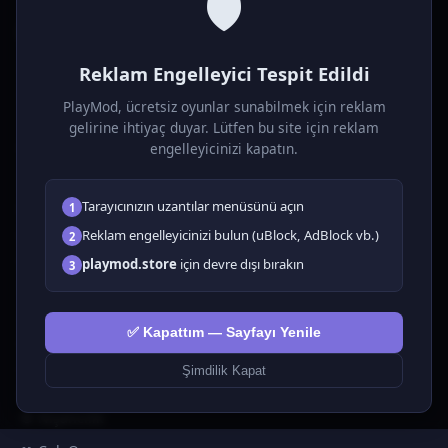
🛡️
P
laymod
Reklam Engelleyici Tespit Edildi
Ücretsiz online HTML5 oyunlar! Aksiyon, bulmaca, spor ve
daha fazlası. Yükleme gerektirmez, tarayıcıdan anında oyna.
PlayMod, ücretsiz oyunlar sunabilmek için reklam
gelirine ihtiyaç duyar. Lütfen bu site için reklam
OYUNLAR
engelleyicinizi kapatın.
Tüm Oyunlar
Tarayıcınızın uzantılar menüsünü açın
1
🗺️ Macera
🧩 Bulmacalar
Reklam engelleyicinizi bulun (uBlock, AdBlock vb.)
2
🎮 Tıklayıcı
playmod.store
için devre dışı bırakın
3
💅 Kızlar
🕹️ Arcade
✅ Kapattım — Sayfayı Yenile
🎮 Hypercasual
🏎️ Yarış
Şimdilik Kapat
🎮 Erkekler
🎯 Nişancılık