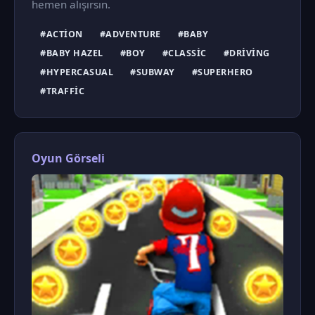
hemen alışırsın.
#ACTION
#ADVENTURE
#BABY
#BABY HAZEL
#BOY
#CLASSIC
#DRIVING
#HYPERCASUAL
#SUBWAY
#SUPERHERO
#TRAFFIC
Oyun Görseli