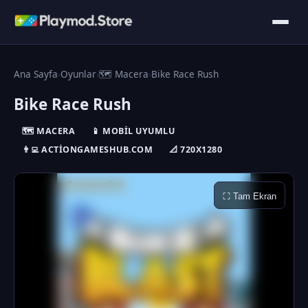
Ana Sayfa
›
Oyunlar
›
🗺️ Macera
›
Bike Race Rush
Bike Race Rush
🗺️ MACERA
📱 MOBIL UYUMLU
👨‍💻 ACTIONGAMESHUB.COM
📐 720X1280
⛶ Tam Ekran