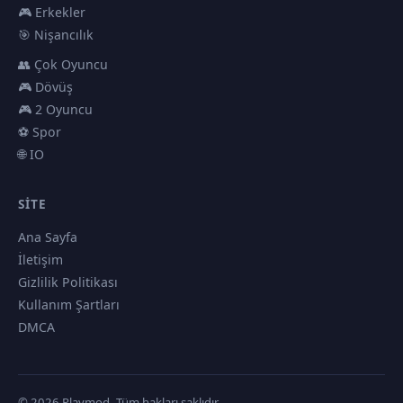
🎮 Erkekler
🎯 Nişancılık
👥 Çok Oyuncu
🎮 Dövüş
🎮 2 Oyuncu
⚽ Spor
🌐 IO
SITE
Ana Sayfa
İletişim
Gizlilik Politikası
Kullanım Şartları
DMCA
© 2026 Playmod. Tüm hakları saklıdır.