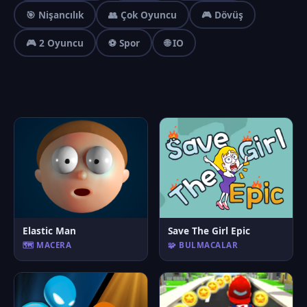
🎯 Nişancılık
👥 Çok Oyuncu
🎮 Dövüş
🎮 2 Oyuncu
⚽ Spor
🌐 IO
Elastic Man
Save The Girl Epic
🗺️ MACERA
🧩 BULMACALAR