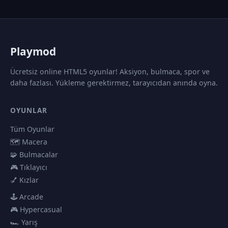
P
laymod
Ücretsiz online HTML5 oyunlar! Aksiyon, bulmaca, spor ve
daha fazlası. Yükleme gerektirmez, tarayıcıdan anında oyna.
OYUNLAR
Tüm Oyunlar
🗺️ Macera
🧩 Bulmacalar
🎮 Tıklayıcı
💅 Kızlar
🕹️ Arcade
🎮 Hypercasual
🏎️ Yarış