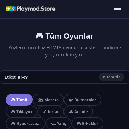
🎮 Tüm Oyunlar
Yüzlerce ücretsiz HTML5 oyununu keşfet — indirme
yok, kurulum yok.
Etiket:
#boy
✕ Temizle
🎮 Tümü
🗺️ Macera
🧩 Bulmacalar
🎮 Tıklayıcı
💅 Kızlar
🕹️ Arcade
🎮 Hypercasual
🏎️ Yarış
🎮 Erkekler