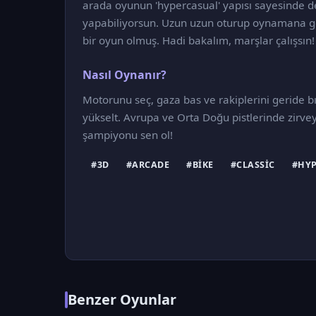
arada oyunun 'hypercasual' yapısı sayesinde d
yapabiliyorsun. Uzun uzun oturup oynamana ger
bir oyun olmuş. Hadi bakalım, marşlar çalışsın!
Nasıl Oynanır?
Motorunu seç, gaza bas ve rakiplerini geride bır
yükselt. Avrupa ve Orta Doğu pistlerinde zirvey
şampiyonu sen ol!
#3D
#ARCADE
#BIKE
#CLASSIC
#HY
Benzer Oyunlar