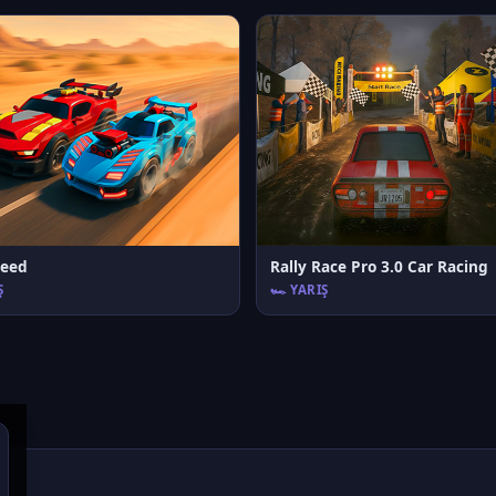
eed
Rally Race Pro 3.0 Car Racing
Ş
🏎️ YARIŞ