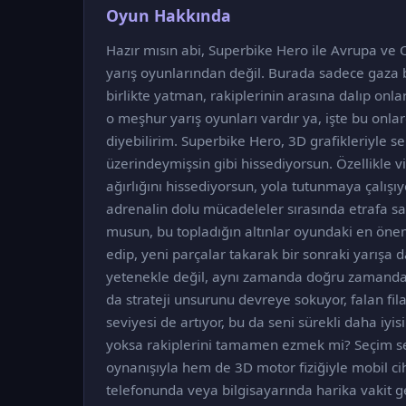
Oyun Hakkında
Hazır mısın abi, Superbike Hero ile Avrupa ve
yarış oyunlarından değil. Burada sadece gaza 
birlikte yatman, rakiplerinin arasına dalıp onl
o meşhur yarış oyunları vardır ya, işte bu onlar
diyebilirim. Superbike Hero, 3D grafikleriyle se
üzerindeymişsin gibi hissediyorsun. Özellikle 
ağırlığını hissediyorsun, yola tutunmaya çalışıy
adrenalin dolu mücadeleler sırasında etrafa saç
musun, bu topladığın altınlar oyundaki en öne
edip, yeni parçalar takarak bir sonraki yarışa 
yetenekle değil, aynı zamanda doğru zamanda
da strateji unsurunu devreye sokuyor, falan f
seviyesi de artıyor, bu da seni sürekli daha iyi
yoksa rakiplerini tamamen ezmek mi? Seçim sen
oynanışıyla hem de 3D motor fiziğiyle mobil cih
telefonunda veya bilgisayarında harika vakit g