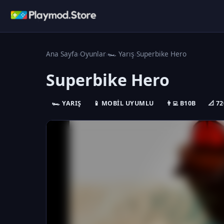
Ana Sayfa
›
Oyunlar
›
🏎️ Yarış
›
Superbike Hero
Superbike Hero
🏎️ YARIŞ
📱 MOBIL UYUMLU
👨‍💻 B10B
📐 7