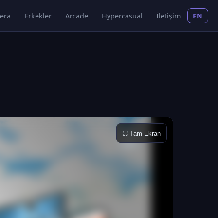
era
Erkekler
Arcade
Hypercasual
İletişim
EN
⛶ Tam Ekran