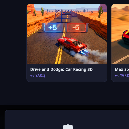
Drive and Dodge: Car Racing 3D
Max Sp
🏎️ YARIŞ
🏎️ YARI