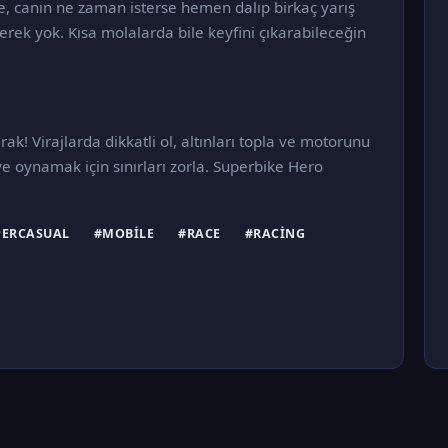
e, canın ne zaman isterse hemen dalıp birkaç yarış
ek yok. Kısa molalarda bile keyfini çıkarabileceğin
ak! Virajlarda dikkatli ol, altınları topla ve motorunu
e oynamak için sınırları zorla. Superbike Hero
PERCASUAL
#MOBILE
#RACE
#RACING