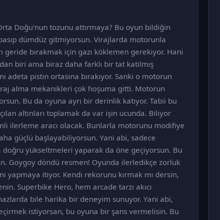
 Orta Doğu'nun tozunu attırmaya? Bu oyun bildiğin
basıp dümdüz gitmiyorsun. Virajlarda motorunla
arı geride bırakmak için gazı köklemen gerekiyor. Hani
dan biri ama biraz daha farklı bir tat katılmış
ni adeta pistin ortasına bırakıyor. Sanki o motorun
viraj alma mekanikleri çok hoşuma gitti. Motorun
orsun. Bu da oyuna ayrı bir derinlik katıyor. Tabii bu
ılan altınları toplamak da var işin ucunda. Biliyor
mli ilerleme aracı olacak. Bunlarla motorunu modifiye
daha güçlü başlayabiliyorsun. Yani abi, sadece
 doğru yükseltmeleri yaparak da öne geçiyorsun. Bu
ilan. Goygoy döndü resmen! Oyunda ilerledikçe zorluk
sini yapmaya itiyor. Kendi rekorunu kırmak mı dersin,
in. Superbike Hero, hem arcade­ tarzı akıcı
azlarda bile harika bir deneyim sunuyor. Yani abi,
eçirmek istiyorsan, bu oyuna bir şans vermelisin. Bu