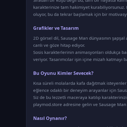
Sıradan bir koşu değil bu, tam bir hayatta kal
karakterinize tam hakimiyet kurabiliyorsunuz. 
oluyor, bu da tekrar başlamak için bir motivas
Grafikler ve Tasarım
2D görsel dil, Sausage Man dünyasının şapşa
canlı ve göze hitap ediyor.
Sosis karakterlerinin animasyonları oldukça baş
veriyor. Tasarımcılar işin içine mizah katmayı 
Bu Oyunu Kimler Sevecek?
Kısa süreli molalarda kafa dağıtmak isteyenler
eğlence odaklı bir deneyim arayanlar için Saus
Siz de bu lezzetli maceraya katılıp karakterini
playmod.store adresine gelin ve Sausage Man 
Nasıl Oynanır?