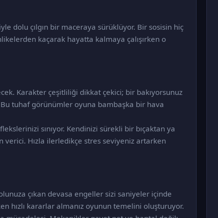
le dolu çılgın bir maceraya sürüklüyor. Bir sosisin hiç
hlikelerden kaçarak hayatta kalmaya çalışırken o
k. Karakter çeşitliliği dikkat çekici; bir bakıyorsunuz
z. Bu tuhaf görünümler oyuna bambaşka bir hava
ekslerinizi sınıyor. Kendinizi sürekli bir bıçaktan ya
erici. Hızla ilerledikçe stres seviyeniz artarken
olunuza çıkan devasa engeller sizi saniyeler içinde
ken hızlı kararlar almanız oyunun temelini oluşturuyor.