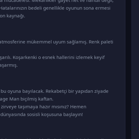
ma mücadelesi. Mekanikler gayet net ve hantal değil;
Hatalarınızın bedeli genellikle oyunun sona ermesi
yon kaynağı.
l atmosferine mükemmel uyum sağlamış. Renk paleti
arılı. Koşarkenki o esnek hallerini izlemek keyif
başarmış.
 bu oyuna bayılacak. Rekabetçi bir yapıdan ziyade
age Man biçilmiş kaftan.
zi zirveye taşımaya hazır mısınız? Hemen
dünyasında sosisli koşusuna başlayın!