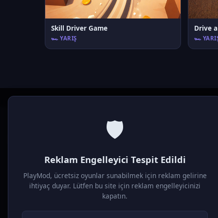
Skill Driver Game
Drive 
🏎️ YARIŞ
🏎️ YARI
🛡️
P
laymod
Reklam Engelleyici Tespit Edildi
Ücretsiz online HTML5 oyunlar! Aksiyon, bulmaca, spor ve
daha fazlası. Yükleme gerektirmez, tarayıcıdan anında oyna.
PlayMod, ücretsiz oyunlar sunabilmek için reklam gelirine
ihtiyaç duyar. Lütfen bu site için reklam engelleyicinizi
kapatın.