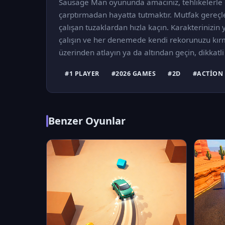
Sausage Man oyununda amacınız, tehlikelerle do
çarptırmadan hayatta tutmaktır. Mutfak gereçler
çalışan tuzaklardan hızla kaçın. Karakterinizi
çalışın ve her denemede kendi rekorunuzu kırm
üzerinden atlayın ya da altından geçin, dikkatli
#1 PLAYER
#2026 GAMES
#2D
#ACTION
Benzer Oyunlar