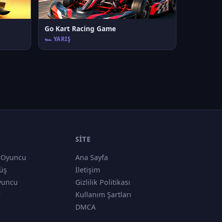
Go Kart Racing Game
🏎️ YARIŞ
SITE
 Oyuncu
Ana Sayfa
üş
İletişim
yuncu
Gizlilik Politikası
r
Kullanım Şartları
DMCA