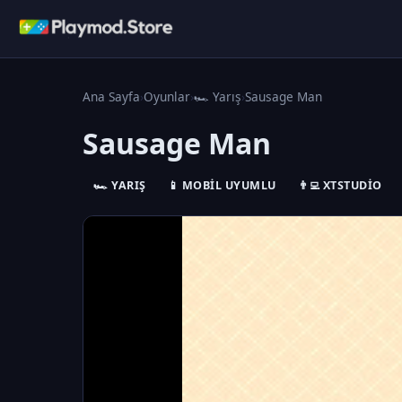
Ana Sayfa
›
Oyunlar
›
🏎️ Yarış
›
Sausage Man
Sausage Man
🏎️ YARIŞ
📱 MOBIL UYUMLU
👨‍💻 XTSTUDIO