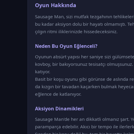
Oyun Hakkında
Sausage Man, sizi mutfak tezgahının tehlikeleriy
bu kadar aksiyon dolu bir hayatı olmamıştı. Te
çılgın ritmi iliklerinizde hissedeceksiniz.
Neden Bu Oyun Eğlenceli?
Oyunun absürt yapısı her saniye sizi gülümsetece
kovboy, bir bakıyorsunuz tesisatçı olmuşsunu
katıyor.
Basit bir koşu oyunu gibi görünse de aslında refl
da kızgın bir tavadan kaçarken bulmak heyecan v
eğlence de katlanıyor.
Aksiyon Dinamikleri
Sausage Man'de her an dikkatli olmanız şart. Y
paramparça edebilir. Akıcı bir tempo ile ilerler