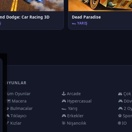
and Dodge: Car Racing 3D
Dead Paradise
Ş
🏎️ YARIŞ
OYUNLAR
Tüm Oyunlar
🕹️ Arcade
👥 Çok
🗺️ Macera
🎮 Hypercasual
🎮 Döv
🧩 Bulmacalar
🏎️ Yarış
🎮 2 O
🎮 Tıklayıcı
🎮 Erkekler
⚽ Spo
💅 Kızlar
🎯 Nişancılık
🌐 IO