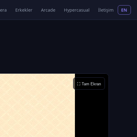
era
Erkekler
Arcade
Hypercasual
İletişim
EN
⛶ Tam Ekran