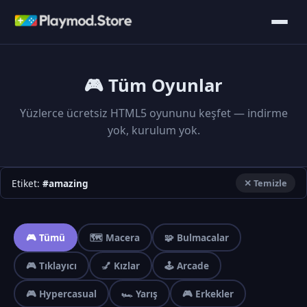
🎮 Tüm Oyunlar
Yüzlerce ücretsiz HTML5 oyununu keşfet — indirme
yok, kurulum yok.
Etiket:
#amazing
✕ Temizle
🎮 Tümü
🗺️ Macera
🧩 Bulmacalar
🎮 Tıklayıcı
💅 Kızlar
🕹️ Arcade
🎮 Hypercasual
🏎️ Yarış
🎮 Erkekler