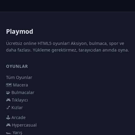
P
laymod
Ücretsiz online HTML5 oyunlar! Aksiyon, bulmaca, spor ve
daha fazlası. Yükleme gerektirmez, tarayıcıdan anında oyna.
OYUNLAR
Tüm Oyunlar
🗺️ Macera
🧩 Bulmacalar
🎮 Tıklayıcı
💅 Kızlar
🕹️ Arcade
🎮 Hypercasual
🏎️ Yarış