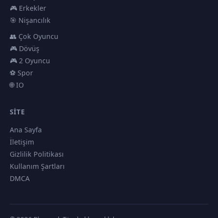
🎮 Erkekler
🎯 Nişancılık
👥 Çok Oyuncu
🎮 Dövüş
🎮 2 Oyuncu
⚽ Spor
🌐 IO
SITE
Ana Sayfa
İletişim
Gizlilik Politikası
Kullanım Şartları
DMCA