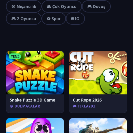
🎯 Nişancılık
👥 Çok Oyuncu
🎮 Dövüş
🎮 2 Oyuncu
⚽ Spor
🌐 IO
YENI
Snake Puzzle 3D Game
Cut Rope 2026
🧩 BULMACALAR
🎮 TIKLAYICI