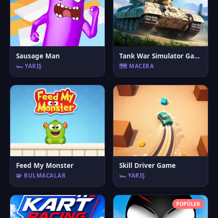
Sausage Man
Tank War Simulator Game
🏎️ YARIŞ
🗺️ MACERA
Feed My Monster
Skill Driver Game
🧩 BULMACALAR
🏎️ YARIŞ
POPÜLER