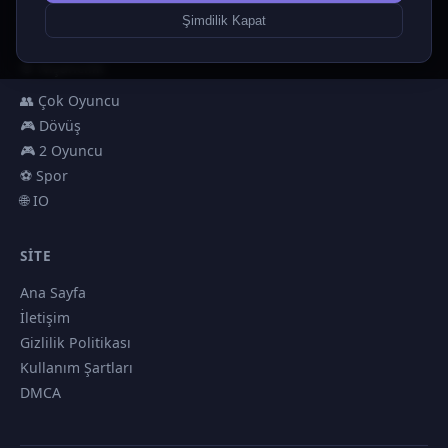
🏎️ Yarış
Şimdilik Kapat
🎮 Erkekler
🎯 Nişancılık
👥 Çok Oyuncu
🎮 Dövüş
🎮 2 Oyuncu
⚽ Spor
🌐 IO
SITE
Ana Sayfa
İletişim
Gizlilik Politikası
Kullanım Şartları
DMCA