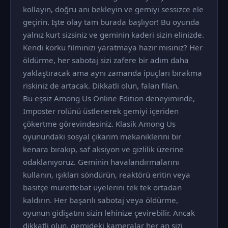
kollayın, doğru anı bekleyin ve gemiyi sessizce ele
geçirin. İşte olay tam burada başlıyor! Bu oyunda
yalnız kurt sizsiniz ve geminin kaderi sizin elinizde.
Kendi korku filminizi yaratmaya hazır mısınız? Her
öldürme, her sabotaj sizi zafere bir adım daha
yaklaştıracak ama aynı zamanda ipuçları bırakma
riskiniz de artacak. Dikkatli olun, falan filan.
Bu eşsiz Among Us Online Edition deneyiminde,
Imposter rolünü üstlenerek gemiyi içeriden
çökertme görevindesiniz. Klasik Among Us
oyunundaki sosyal çıkarım mekaniklerini bir
kenara bırakıp, saf aksiyon ve gizlilik üzerine
odaklanıyoruz. Geminin havalandırmalarını
kullanın, ışıkları söndürün, reaktörü eritin veya
basitçe mürettebat üyelerini tek tek ortadan
kaldırın. Her başarılı sabotaj veya öldürme,
oyunun gidişatını sizin lehinize çevirebilir. Ancak
dikkatli olun, gemideki kameralar her an sizi