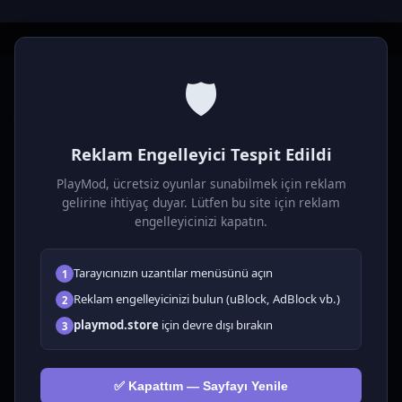
🛡️
P
laymod
Reklam Engelleyici Tespit Edildi
Ücretsiz online HTML5 oyunlar! Aksiyon, bulmaca, spor ve
daha fazlası. Yükleme gerektirmez, tarayıcıdan anında oyna.
PlayMod, ücretsiz oyunlar sunabilmek için reklam
gelirine ihtiyaç duyar. Lütfen bu site için reklam
OYUNLAR
engelleyicinizi kapatın.
Tüm Oyunlar
Tarayıcınızın uzantılar menüsünü açın
1
🗺️ Macera
🧩 Bulmacalar
Reklam engelleyicinizi bulun (uBlock, AdBlock vb.)
2
🎮 Tıklayıcı
playmod.store
için devre dışı bırakın
3
💅 Kızlar
🕹️ Arcade
✅ Kapattım — Sayfayı Yenile
🎮 Hypercasual