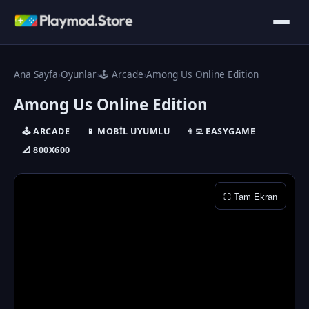
Ana Sayfa
›
Oyunlar
›
🕹️ Arcade
›
Among Us Online Edition
Among Us Online Edition
🕹️ ARCADE
📱 MOBIL UYUMLU
👨‍💻 EASYGAME
📐 800X600
⛶ Tam Ekran