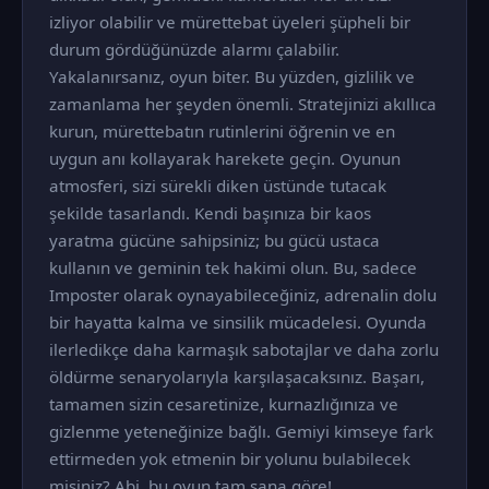
izliyor olabilir ve mürettebat üyeleri şüpheli bir
durum gördüğünüzde alarmı çalabilir.
Yakalanırsanız, oyun biter. Bu yüzden, gizlilik ve
zamanlama her şeyden önemli. Stratejinizi akıllıca
kurun, mürettebatın rutinlerini öğrenin ve en
uygun anı kollayarak harekete geçin. Oyunun
atmosferi, sizi sürekli diken üstünde tutacak
şekilde tasarlandı. Kendi başınıza bir kaos
yaratma gücüne sahipsiniz; bu gücü ustaca
kullanın ve geminin tek hakimi olun. Bu, sadece
Imposter olarak oynayabileceğiniz, adrenalin dolu
bir hayatta kalma ve sinsilik mücadelesi. Oyunda
ilerledikçe daha karmaşık sabotajlar ve daha zorlu
öldürme senaryolarıyla karşılaşacaksınız. Başarı,
tamamen sizin cesaretinize, kurnazlığınıza ve
gizlenme yeteneğinize bağlı. Gemiyi kimseye fark
ettirmeden yok etmenin bir yolunu bulabilecek
misiniz? Abi, bu oyun tam sana göre!