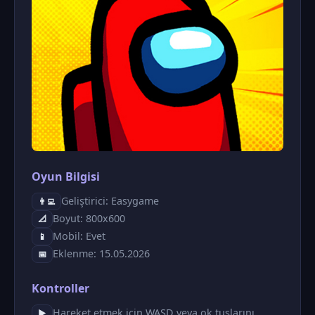
Oyun Bilgisi
Geliştirici: Easygame
👨‍💻
Boyut: 800x600
📐
Mobil: Evet
📱
Eklenme: 15.05.2026
📅
Kontroller
Hareket etmek için WASD veya ok tuşlarını
▶