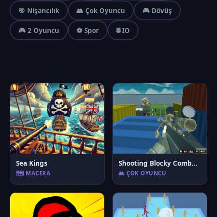
🎯 Nişancılık
👥 Çok Oyuncu
🎮 Dövüş
🎮 2 Oyuncu
⚽ Spor
🌐 IO
Sea Kings
Shooting Blocky Combat Swat GunGame Survival
🗺️ MACERA
👥 ÇOK OYUNCU