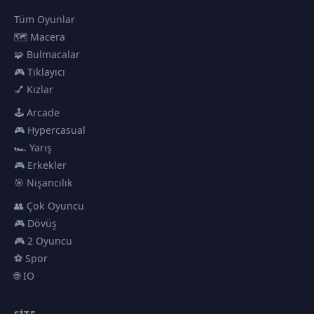
Tüm Oyunlar
🗺️ Macera
🧩 Bulmacalar
🎮 Tıklayıcı
💅 Kızlar
🕹️ Arcade
🎮 Hypercasual
🏎️ Yarış
🎮 Erkekler
🎯 Nişancılık
👥 Çok Oyuncu
🎮 Dövüş
🎮 2 Oyuncu
⚽ Spor
🌐 IO