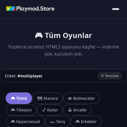
🎮 Tüm Oyunlar
Yüzlerce ücretsiz HTML5 oyununu keşfet — indirme
yok, kurulum yok.
Etiket:
#multiplayer
✕ Temizle
🎮 Tümü
🗺️ Macera
🧩 Bulmacalar
🎮 Tıklayıcı
💅 Kızlar
🕹️ Arcade
🎮 Hypercasual
🏎️ Yarış
🎮 Erkekler