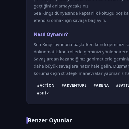
geçtiğini anlamayacaksınız.
Sea Kings dünyasında kaptanlık koltuğu boş k
efendisi olmak için savaşa başlayın.
Nasıl Oynanır?
Sea Kings oyununa başlarken kendi geminizi se
dokunmatik kontrollerle geminizi yönlendirerek 
Savaşlardan kazandığınız ganimetlerle geminizin 
daha büyük savaşlara hazır hale gelin. Düşman 
korumak için stratejik manevralar yapmanız hay
#ACTION
#ADVENTURE
#ARENA
#BATT
#SHIP
Benzer Oyunlar