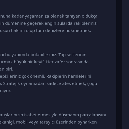
 sonuna kadar yaşamanıza olanak tanıyan oldukça
zin dümenine geçerek engin sularda rakiplerinizi
anusun hakimi olup tüm denizlere hükmetmek.
ı bu yapımda bulabilirsiniz. Top seslerinin
ırmak büyük bir keyif. Her zafer sonrasında
n biri.
tepkileriniz çok önemli. Rakiplerin hamlelerini
r. Stratejik oynamadan sadece ateş etmek, çoğu
nıyor.
atışlarınızın isabet etmesiyle düşmanın parçalanışını
 mekaniği, mobil veya tarayıcı üzerinden oynarken