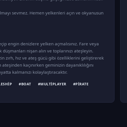
almayı sevmez. Hemen yelkenleri açın ve okyanusun
çip engin denizlere yelken açmalısınız. Fare veya
düşmanları nişan alın ve toplarınızı ateşleyin.
zırh, hız ve ateş gücü gibi özelliklerini geliştirerek
ateşinden kaçınırken geminizin dayanıklılığını
atta kalmanızı kolaylaştıracaktır.
LESHIP
#BOAT
#MULTIPLAYER
#PIRATE