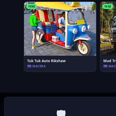
YENI
YENI
Tuk Tuk Auto Rikshaw
Mud Tr
🗺️ MACERA
🗺️ MA
🛡️