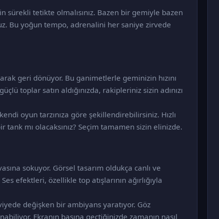
 sürekli tetikte olmalısınız. Bazen bir gemiyle bazen
unuz. Bu yoğun tempo, adrenalini her saniye zirvede
larak geri dönüyor. Bu ganimetlerle geminizin hızını
üçlü toplar satın aldığınızda, rakipleriniz sizin adınızı
endi oyun tarzınıza göre şekillendirebilirsiniz. Hızlı
ir tank mı olacaksınız? Seçim tamamen sizin elinizde.
asına sokuyor. Görsel tasarım oldukça canlı ve
es efektleri, özellikle top atışlarının ağırlığıyla
eviyede değişken bir ambiyans yaratıyor. Göz
abiliyor. Ekranın başına geçtiğinizde zamanın nasıl