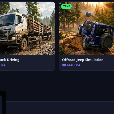
YENI
uck Driving
Offroad Jeep Simulation
CERA
🗺️ MACERA