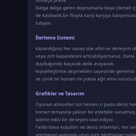
oldukça pratik.
Dalga dalga gelen düşmanlarla başa çıkmak için
de kalabalık bir filoyla karşı karşıya kalıyors
tutuyor.
İlerleme Sistemi
Kazandığınız her savaş size altın ve deneyim o
veya zırh kapasitesini artırabiliyorsunuz. Daha g
duyduğunda kaçacak delik arayacak.
Kişiselleştirme seçenekleri sayesinde geminizi k
ve çevik bir korsan mı yoksa ağır ama vurucu b
Grafikler ve Tasarım
Oyunun atmosferi sizi hemen o puslu deniz hav
korsan temasına yakışır bir estetikle sunulmuş. S
tatmin edici bir deneyim vaat ediyor.
Farklı hava koşulları ve deniz ortamları, her s
yormayan yapısıyla uzun süre sıkılmadan oynan