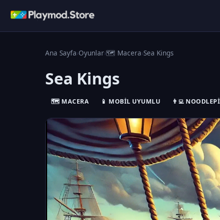
Ana Sayfa
›
Oyunlar
›
🗺️ Macera
›
Sea Kings
Sea Kings
🗺️ MACERA
📱 MOBIL UYUMLU
👨‍💻 NOODLEP