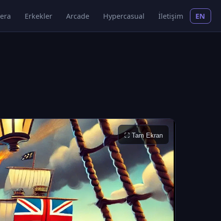
era
Erkekler
Arcade
Hypercasual
İletişim
EN
⛶ Tam Ekran