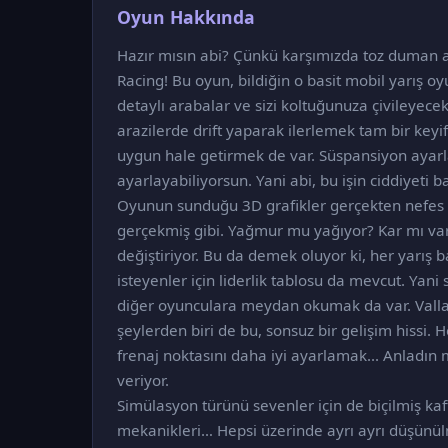
Oyun Hakkında
Hazır mısın abi? Çünkü karşımızda toz duman at
Racing! Bu oyun, bildiğin o basit mobil yarış o
detaylı arabalar ve sizi koltuğunuza çivileyece
arazilerde drift yaparak ilerlemek tam bir key
uygun hale getirmek de var. Süspansiyon ayarla
ayarlayabiliyorsun. Yani abi, bu işin ciddiyeti b
Oyunun sunduğu 3D grafikler gerçekten nefes kes
gerçekmiş gibi. Yağmur mu yağıyor? Kar mı var
değiştiriyor. Bu da demek oluyor ki, her yarı
isteyenler için liderlik tablosu da mevcut. Yani
diğer oyunculara meydan okumak da var. Valla 
şeylerden biri de bu, sonsuz bir gelişim hissi. 
frenaj noktasını daha iyi ayarlamak... Anladın 
veriyor.
Simülasyon türünü sevenler için de biçilmiş kafta
mekanikleri… Hepsi üzerinde ayrı ayrı düşünü