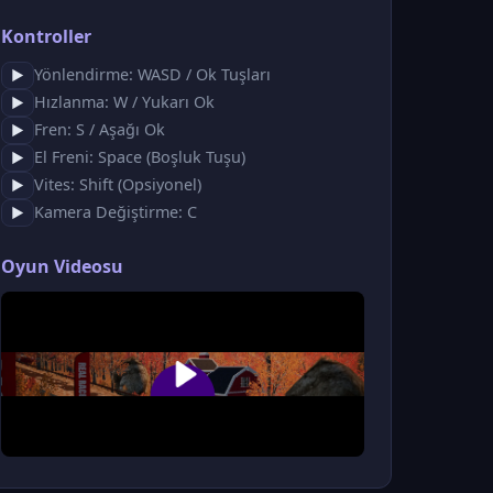
Kontroller
Yönlendirme: WASD / Ok Tuşları
▶
Hızlanma: W / Yukarı Ok
▶
Fren: S / Aşağı Ok
▶
El Freni: Space (Boşluk Tuşu)
▶
Vites: Shift (Opsiyonel)
▶
Kamera Değiştirme: C
▶
Oyun Videosu