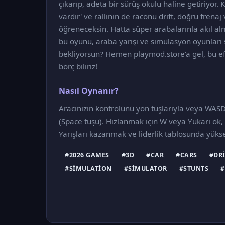
çıkarıp, adeta bir sürüş okulu haline getiriyor.
vardır' ve rallinin de raconu drift, doğru frena
öğreneceksin. Hatta süper arabalarınla akıl alm
bu oyunu, araba yarışı ve simülasyon oyunları 
bekliyorsun? Hemen playmod.store’a gel, bu efs
borç biliriz!
Nasıl Oynanır?
Aracınızın kontrolünü yön tuşlarıyla veya WASD i
(Space tuşu). Hızlanmak için W veya Yukarı ok,
Yarışları kazanmak ve liderlik tablosunda yüksel
#2026 GAMES
#3D
#CAR
#CARS
#DRI
#SIMULATION
#SIMULATOR
#STUNTS
#