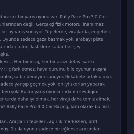
tıracak bir yarış oyunu var: Rally Race Pro 3.0 Car
yunlarından değil. Gerçekçi fizik motoru, inanılmaz
k bir oynanış sunuyor. Tepelerde, virajlarda, engebeli
if. Oyunda sadece gaza basmak yok, arabayı piste
rından tutun, lastiklere kadar her şeyi
aşka.
ici. Her bir viraj, her bir arazi detayı sanki
? Hiç fark etmez, hava durumu bile oyunun akışını
ş bambaşka bir deneyim sunuyor. Rekabete ortak olmak
 sadece yarışıp geçmek yok, en iyi skorları yaparak
ben şok! Bu tür yarış oyunlarında en sevdiğim
Her turda daha iyi olmak, her virajı daha temiz almak,
mı? Rally Race Pro 3.0 Car Racing, tam olarak bu hissi
n. Araçların tepkileri, ağırlık merkezleri, drift
lmüş. Bu da oyunu sadece bir eğlence aracından