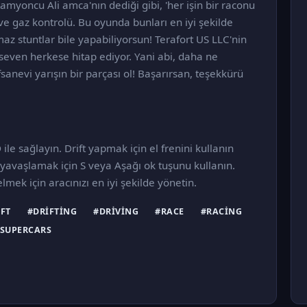
 Kamyoncu Ali amca'nın dediği gibi, 'her işin bir raconu
j ve gaz kontrolü. Bu oyunda bunları en iyi şekilde
az stuntlar bile yapabiliyorsun! Terafort US LLC'nin
seven herkese hitap ediyor. Yani abi, daha ne
anevi yarışın bir parçası ol! Başarırsan, teşekkürü
le sağlayın. Drift yapmak için el frenini kullanın
 yavaşlamak için S veya Aşağı ok tuşunu kullanın.
mek için aracınızı en iyi şekilde yönetin.
FT
#DRIFTING
#DRIVING
#RACE
#RACING
SUPERCARS