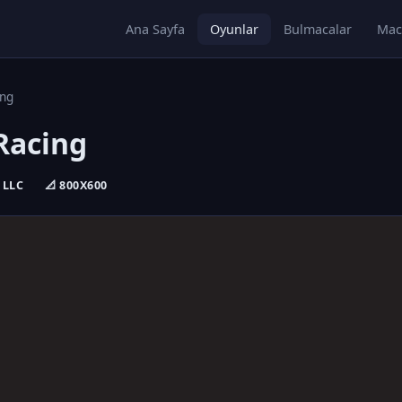
Ana Sayfa
Oyunlar
Bulmacalar
Mac
ing
 Racing
 LLC
📐 800X600