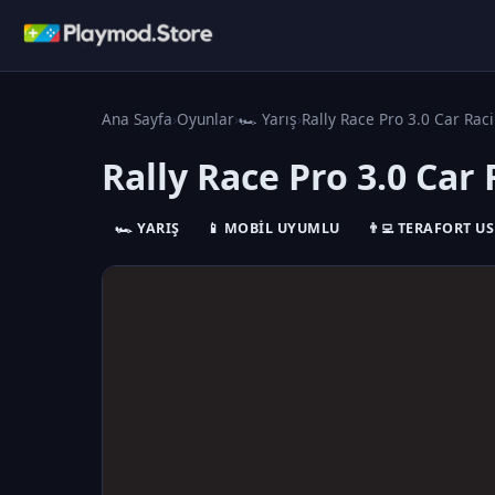
Ana Sayfa
›
Oyunlar
›
🏎️ Yarış
›
Rally Race Pro 3.0 Car Rac
Rally Race Pro 3.0 Car
🏎️ YARIŞ
📱 MOBIL UYUMLU
👨‍💻 TERAFORT US