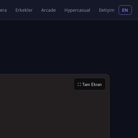
era
Erkekler
Arcade
Hypercasual
İletişim
EN
⛶ Tam Ekran