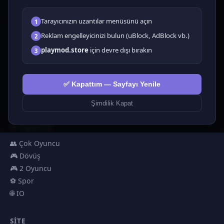
Tüm Oyunlar
Tarayıcınızın uzantılar menüsünü açın
1
🗺️ Macera
🧩 Bulmacalar
Reklam engelleyicinizi bulun (uBlock, AdBlock vb.)
2
🎮 Tıklayıcı
playmod.store
için devre dışı bırakın
3
💅 Kızlar
🕹️ Arcade
✅ Kapattım — Sayfayı Yenile
🎮 Hypercasual
🏎️ Yarış
Şimdilik Kapat
🎮 Erkekler
🎯 Nişancılık
👥 Çok Oyuncu
🎮 Dövüş
🎮 2 Oyuncu
⚽ Spor
🌐 IO
SITE