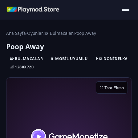
Ana Sayfa
›
Oyunlar
›
🧩 Bulmacalar
›
Poop Away
Poop Away
🧩 BULMACALAR
📱 MOBIL UYUMLU
👨‍💻 DONIDELKA
📐 1280X720
⛶ Tam Ekran