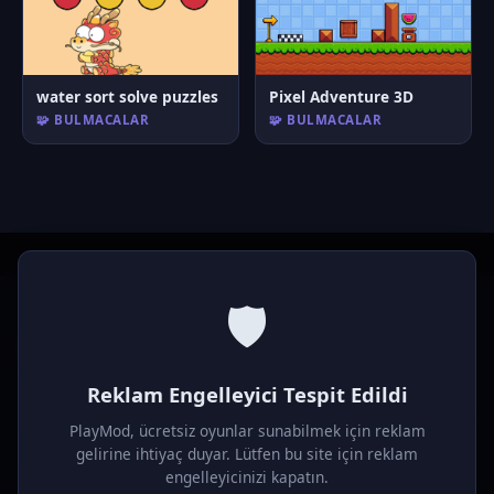
water sort solve puzzles
Pixel Adventure 3D
🧩 BULMACALAR
🧩 BULMACALAR
🛡️
P
laymod
Reklam Engelleyici Tespit Edildi
Ücretsiz online HTML5 oyunlar! Aksiyon, bulmaca, spor ve
daha fazlası. Yükleme gerektirmez, tarayıcıdan anında oyna.
PlayMod, ücretsiz oyunlar sunabilmek için reklam
gelirine ihtiyaç duyar. Lütfen bu site için reklam
OYUNLAR
engelleyicinizi kapatın.