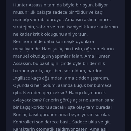
Hunter Assassin tam da böyle bir oyun, biliyor
musun? İlk bakışta sadece bir "öldür ve kaç"
mantığı var gibi duruyor. Ama işin aslına inince,
stratejinin, sabrın ve o milisaniyelik karar anlarının
ne kadar kritik olduğunu anlıyorsun.
Ben normalde daha karmaşık oyunlara
meyilliyimdir. Hani şu üç bin tuşlu, öğrenmek için
manuel okuduğun yapımlar falan. Ama Hunter
Assassin, bu basitliğin içinde öyle bir derinlik
barındırıyor ki, açısı ben şok oldum, pardon
İngilizce kaçtı ağzımdan, ama cidden şaşırdım.
Oyundaki her bölüm, aslında küçük bir bulmaca
gibi. Nereden geçeceksin? Hangi düşmanı ilk
avlayacaksın? Fenerin görüş açısı ne zaman sana
bir kaçış koridoru açacak? İşte olay tam burada!
Bunlar, basit görünen ama beyin yoran sorular.
Kontrolleri son derece basit. Sadece tıkla ve git.
Karakterin otomatik saldırıyor zaten. Ama asıl