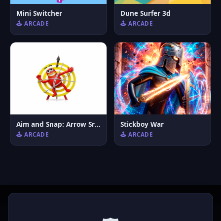
Mini Switcher
Dune Surfer 3d
🕹️ ARCADE
🕹️ ARCADE
Aim and Snap: Arrow Srike
Stickboy War
🕹️ ARCADE
🕹️ ARCADE