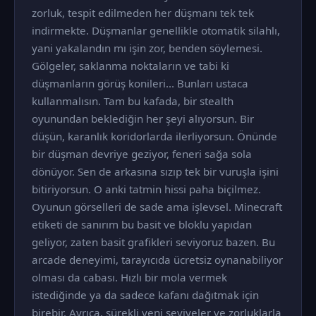
zorluk, tespit edilmeden her düşmanı tek tek
indirmekte. Düşmanlar genellikle otomatik silahlı,
yani yakalandın mı işin zor, benden söylemesi.
Gölgeler, saklanma noktaların ve tabi ki
düşmanların görüş konileri... Bunları ustaca
kullanmalısın. Tam bu kafada, bir stealth
oyunundan beklediğin her şeyi alıyorsun. Bir
düşün, karanlık koridorlarda ilerliyorsun. Önünde
bir düşman devriye geziyor, feneri sağa sola
dönüyor. Sen de arkasına sızıp tek bir vuruşla işini
bitiriyorsun. O anki tatmin hissi paha biçilmez.
Oyunun görselleri de sade ama işlevsel. Minecraft
etiketi de sanırım bu basit ve bloklu yapıdan
geliyor, zaten basit grafikleri seviyoruz bazen. Bu
arcade deneyimi, tarayıcıda ücretsiz oynanabiliyor
olması da cabası. Hızlı bir mola vermek
istediğinde ya da sadece kafanı dağıtmak için
birebir. Ayrıca, sürekli yeni seviyeler ve zorluklarla