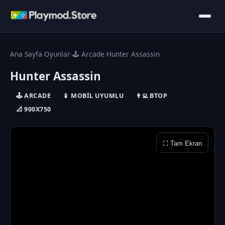
Ana Sayfa
›
Oyunlar
›
🕹️ Arcade
›
Hunter Assassin
Hunter Assassin
🕹️ ARCADE
📱 MOBIL UYUMLU
👨‍💻 ΒTOP
📐 900X750
⛶ Tam Ekran