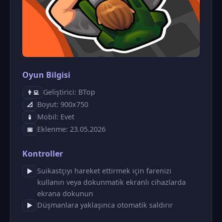
Oyun Bilgisi
Geliştirici: ΒTop
👨‍💻
Boyut: 900x750
📐
Mobil: Evet
📱
Eklenme: 23.05.2026
📅
Kontroller
Suikastçıyı hareket ettirmek için farenizi
▶
kullanın veya dokunmatik ekranlı cihazlarda
ekrana dokunun
Düşmanlara yaklaşınca otomatik saldırır
▶