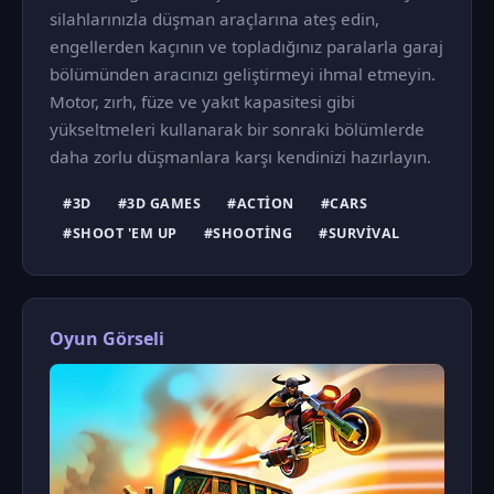
silahlarınızla düşman araçlarına ateş edin,
engellerden kaçının ve topladığınız paralarla garaj
bölümünden aracınızı geliştirmeyi ihmal etmeyin.
Motor, zırh, füze ve yakıt kapasitesi gibi
yükseltmeleri kullanarak bir sonraki bölümlerde
daha zorlu düşmanlara karşı kendinizi hazırlayın.
#3D
#3D GAMES
#ACTION
#CARS
#SHOOT 'EM UP
#SHOOTING
#SURVIVAL
Oyun Görseli