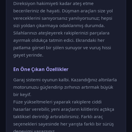
Direksiyon hakimiyeti kadar ateş etme
becerileriniz de hayati. Düşman araçları size yol
vereceklerini sanıyorsanız yanılıyorsunuz; hepsi
sizi yoldan çıkarmaya odaklanmış durumda.
Silahlarınızı ateşleyerek rakiplerinizi parçalara
ayırmak oldukça tatmin edici. Ekrandaki her
patlama görsel bir şölen sunuyor ve vuruş hissi
gayet yerinde.
En Öne Çıkan Özellikler
Garaj sistemi oyunun kalbi. Kazandığınız altınlarla
motorunuzu güçlendirip zırhınızı artırmak büyük
bir keyif.
Füze yükseltmeleri yaparak rakiplere ciddi
hasarlar verebilir, yeni araçların kilitlerini açtıkça
taktiksel derinliği artırabilirsiniz. Farklı araç
seçenekleri sayesinde her yarışta farklı bir sürüş
deneyimi yaşarsınız.