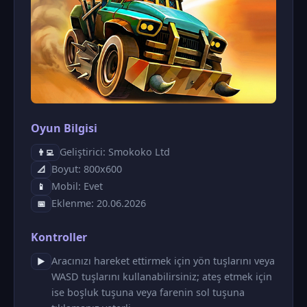
Oyun Bilgisi
Geliştirici: Smokoko Ltd
👨‍💻
Boyut: 800x600
📐
Mobil: Evet
📱
Eklenme: 20.06.2026
📅
Kontroller
Aracınızı hareket ettirmek için yön tuşlarını veya
▶
WASD tuşlarını kullanabilirsiniz; ateş etmek için
ise boşluk tuşuna veya farenin sol tuşuna