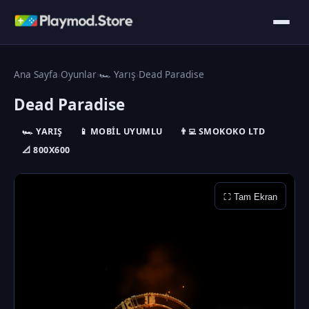
Ana Sayfa
›
Oyunlar
›
🏎️ Yarış
›
Dead Paradise
Dead Paradise
🏎️ YARIŞ
📱 MOBIL UYUMLU
👨‍💻 SMOKOKO LTD
📐 800X600
⛶ Tam Ekran