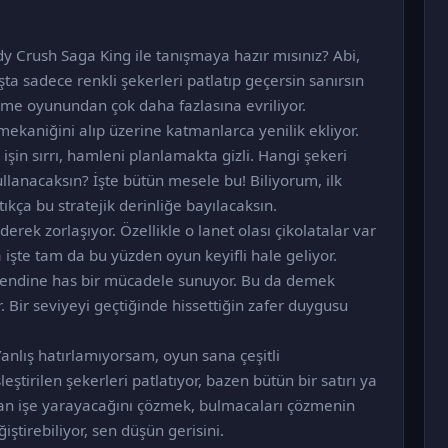
y Crush Saga King ile tanışmaya hazır mısınız? Abi,
ta sadece renkli şekerleri patlatıp geçersin sanırsın
irme oyunundan çok daha fazlasına evriliyor.
ekaniğini alıp üzerine katmanlarca yenilik ekliyor.
işin sırrı, hamleni planlamakta gizli. Hangi şekeri
anacaksın? İşte bütün mesele bu! Biliyorum, ilk
tıkça bu stratejik derinliğe bayılacaksın.
rek zorlaşıyor. Özellikle o lanet olası çikolatalar var
işte tam da bu yüzden oyun keyifli hale geliyor.
i kendine has bir mücadele sunuyor. Bu da demek
r. Bir seviyeyi geçtiğinde hissettiğin zafer duygusu
Yanlış hatırlamıyorsam, oyun sana çeşitli
eştirilen şekerleri patlatıyor, bazen bütün bir satırı ya
man işe yarayacağını çözmek, bulmacaları çözmenin
ştirebiliyor, sen düşün gerisini.