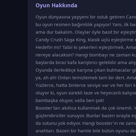
Oyun Hakkında
Oyun dünyasına yepyeni bir soluk getiren Cand
bu oyun resmen bağımlılık yapıyor! Yani, ilk baş
ama dur bakalım. Olaylar öyle basit bir eşleşt
Candy Crush Saga King, klasik üçlü eşleştirme m
Hedefin mi? Tabii ki şekerleri eşleştirmek. Ama 
nereye alacaksın? Hangi bombayı ne zaman kull
başlarda biraz kafa karıştırıcı gelebilir ama alış
Oyunda ilerledikçe karşına çıkan bulmacalar gide
ya, ah ah! Onları temizlemek tam bir dert. Ama 
Yüzlerce, hatta binlerce seviye var ve her bir
oluyor ki, oyun sürekli taze ve heyecanlı kalıyo
bambaşka oluyor, valla ben şok!
Booster'ları akıllıca kullanmak da çok önemli. 
güçlendiriciler sunuyor. Bunlar bazen sırayla eşl
da sütunu yok ediyor. Hangi booster'ın ne za
anahtarı. Bazen bir hamle bile bütün oyunu deği