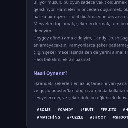
Biliyor musun, bu oyun sadece vakit öldürmek
geliştiriyor. Hamlelerini önceden düşünmek, ola
harika bir egzersiz olabilir. Ama yine de, ana
Meyveleri toplamak, şekerleri kırmak, tüm bu 
deneyim.
Goygoy döndü ama ciddiyim, Candy Crush Saga K
anlamayacaksın. Kamyonlarca şeker patlatmay
çılgın şeker macerasında sen de yerini almalısı
Hadi bakalım, ekran başına!
Nasıl Oynanır?
Ekrandaki şekerleri en az üç tanesini yan yana g
ve güçlü booster'ları doğru zamanda kullanar
seviyeleri geç ve şeker dolu bu eğlenceli dünya
#BOMB
#CANDY
#FRUIT
#FRUITS
#H
#MATCHING
#PUZZLE
#SHOOT
#SHOOT