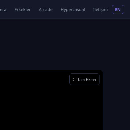
era
Erkekler
Arcade
Hypercasual
İletişim
EN
⛶ Tam Ekran