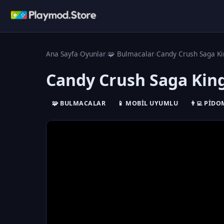
Ana Sayfa
›
Oyunlar
›
🧩 Bulmacalar
›
Candy Crush Saga Ki
Candy Crush Saga Kin
🧩 BULMACALAR
📱 MOBIL UYUMLU
👨‍💻 PID