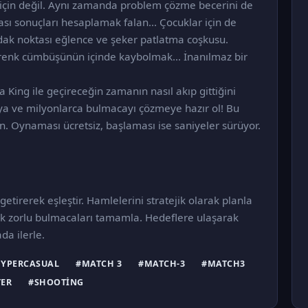
 için değil. Aynı zamanda problem çözme becerini de
sı sonuçları hesaplamak falan... Çocuklar için de
 odak noktası eğlence ve şeker patlatma coşkusu.
renk cümbüşünün içinde kaybolmak... İnanılmaz bir
ing ile geçireceğin zamanın nasıl akıp gittiğini
a ve milyonlarca bulmacayı çözmeye hazır ol! Bu
n. Oynaması ücretsiz, başlaması ise saniyeler sürüyor.
etirerek eşleştir. Hamlelerini stratejik olarak planla
ak zorlu bulmacaları tamamla. Hedeflere ulaşarak
da ilerle.
YPERCASUAL
#MATCH 3
#MATCH-3
#MATCH3
ER
#SHOOTING