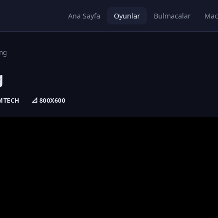
Ana Sayfa
Oyunlar
Bulmacalar
Mac
ng
g
OMTECH
📐 800X600