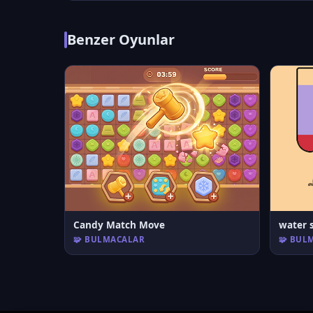
Benzer Oyunlar
Candy Match Move
water s
🧩 BULMACALAR
🧩 BUL