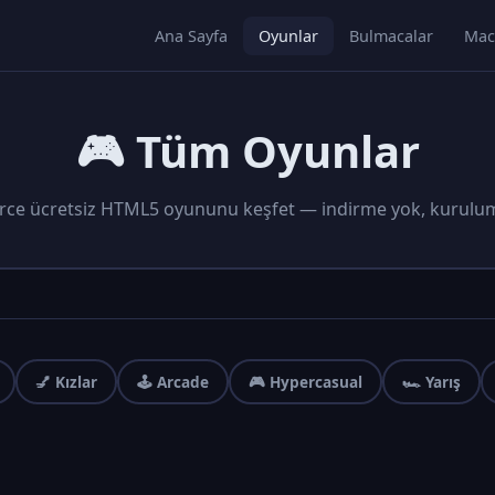
Ana Sayfa
Oyunlar
Bulmacalar
Mac
🎮 Tüm Oyunlar
rce ücretsiz HTML5 oyununu keşfet — indirme yok, kurulu
💅 Kızlar
🕹️ Arcade
🎮 Hypercasual
🏎️ Yarış