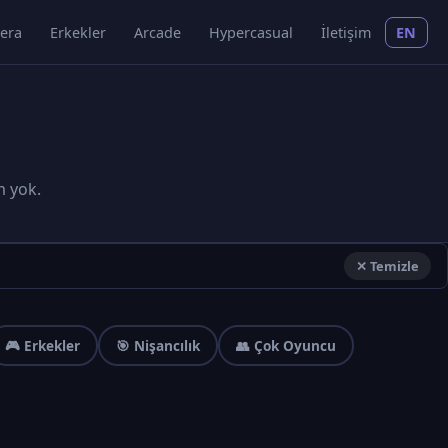
era
Erkekler
Arcade
Hypercasual
İletişim
EN
m yok.
✕ Temizle
🎮 Erkekler
🎯 Nişancılık
👥 Çok Oyuncu