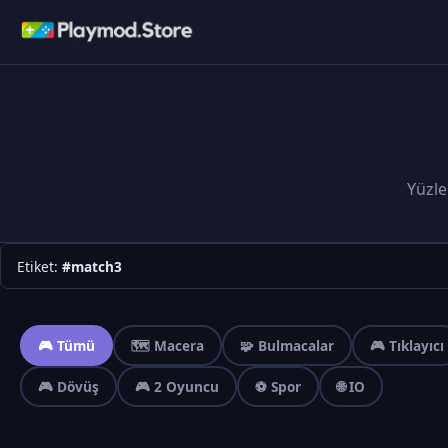
Yüzle
Etiket:
#match3
🎮 Tümü
🗺️ Macera
🧩 Bulmacalar
🎮 Tıklayıcı
🎮 Dövüş
🎮 2 Oyuncu
⚽ Spor
🌐 IO