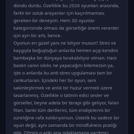
döndü durdu. Özellikle bu 2026 oyunları arasında,
farklı bir soluk arayanlar için kaçırılmaması
gereken bir deneyim. Hem 3D oyunlar
kategorisinde olması da görselliğe önem verenler
için ayrı bir artı, bence.
Oyunun en güzel yanı ne biliyor musun? Stres ve
kaygıyla boğuştuğun anlarda hemen açıp kendini
bambaşka bir dünyaya bırakabiliyor olman. Hani
bazen canın sıkılır, ne yapacağını bilemezsin ya,
işte o anlarda bu anti-stres uygulaması tam bir
cankurtaran. İçindeki her bir oyun, seni
sakinleştirmek ve anlık bir huzur vermek üzere
tasarlanmış. Özellikle o tatmin edici sesler ve
görseller, beyne adeta bir terapi gibi geliyor, falan
filan. Sanki tüm dertlerini, tüm endişelerini bir
süreliğine rafa kaldırıyorsun. Üstelik bu sadece bir
oyun değil, aynı zamanda bir mindfulness pratiği
gibi. Zihnini o anki ana odaklamana yardımcı