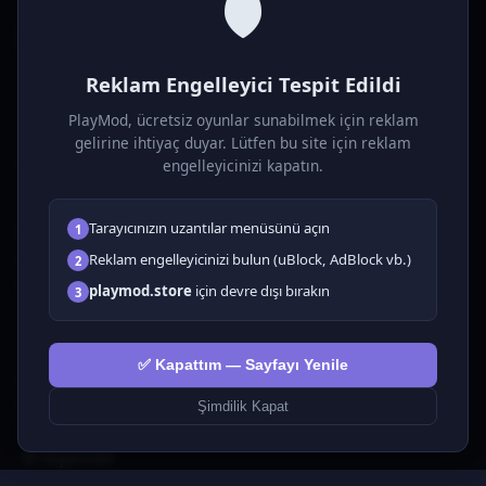
🛡️
P
laymod
Reklam Engelleyici Tespit Edildi
Ücretsiz online HTML5 oyunlar! Aksiyon, bulmaca, spor ve
daha fazlası. Yükleme gerektirmez, tarayıcıdan anında oyna.
PlayMod, ücretsiz oyunlar sunabilmek için reklam
gelirine ihtiyaç duyar. Lütfen bu site için reklam
OYUNLAR
engelleyicinizi kapatın.
Tüm Oyunlar
Tarayıcınızın uzantılar menüsünü açın
1
🗺️ Macera
🧩 Bulmacalar
Reklam engelleyicinizi bulun (uBlock, AdBlock vb.)
2
🎮 Tıklayıcı
playmod.store
için devre dışı bırakın
3
💅 Kızlar
🕹️ Arcade
✅ Kapattım — Sayfayı Yenile
🎮 Hypercasual
🏎️ Yarış
Şimdilik Kapat
🎮 Erkekler
🎯 Nişancılık