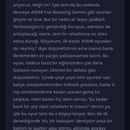
arıyoruz, değil mi? İşte tam da bu noktada
devreye ASMR Fun Relaxing Games gibi oyunlar
giriyor ve bize 'dur bir nefes al' diyor. JanBark
Technologies'in geliştirdiği bu oyun, adından da
anlaşılacağı üzere, tam bir rahatlama ve stres
atma durağı. Biliyorum, ilk başta 'ASMR oyunları
da neymiş?' diye düşünebilirsin ama inanın bana,
denemeden ön yargılı yaklaşmamak lazım. Bu
oyun, sadece basit bir eğlenceden çok daha
fazlasını sunuyor; zihinsel bir detoks gibi
düşünebiliriz. İçinde çeşit çeşit mini oyunlar var;
balçık simülatörlerinden hidrolik preslere, hatta X-
ray simülatörlerine kadar uzanan geniş bir
yelpaze. Hani bazen hiç aklın almaz, 'bu kadar
basit bir şey nasıl rahatlatır ki insanı?' dersin ya,
işte bu oyun tam da o klişeyi kırıyor. Ben de ilk
denediğimde 'eh, bir bakayım' demiştim ama bir
baktım ki saatler akıp gitmiş, aklımda goygoy