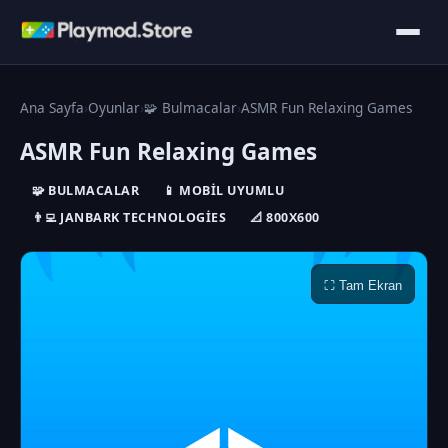
Ana Sayfa
›
Oyunlar
›
🧩 Bulmacalar
›
ASMR Fun Relaxing Games
ASMR Fun Relaxing Games
🧩 BULMACALAR
📱 MOBIL UYUMLU
👨‍💻 JANBARK TECHNOLOGIES
📐 800X600
⛶ Tam Ekran