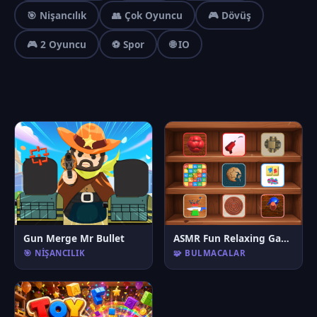
🎯 Nişancılık
👥 Çok Oyuncu
🎮 Dövüş
🎮 2 Oyuncu
⚽ Spor
🌐 IO
Gun Merge Mr Bullet
ASMR Fun Relaxing Games
🎯 NIŞANCILIK
🧩 BULMACALAR