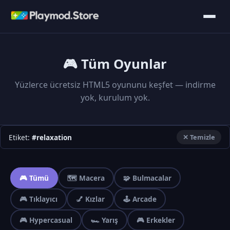
🎮 Tüm Oyunlar
Yüzlerce ücretsiz HTML5 oyununu keşfet — indirme
yok, kurulum yok.
Etiket:
#relaxation
✕ Temizle
🎮 Tümü
🗺️ Macera
🧩 Bulmacalar
🎮 Tıklayıcı
💅 Kızlar
🕹️ Arcade
🎮 Hypercasual
🏎️ Yarış
🎮 Erkekler