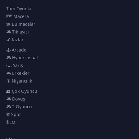
Tüm Oyunlar
🗺️ Macera
🧩 Bulmacalar
🎮 Tıklayıcı
💅 Kızlar
🕹️ Arcade
🎮 Hypercasual
🏎️ Yarış
🎮 Erkekler
🎯 Nişancılık
👥 Çok Oyuncu
🎮 Dövüş
🎮 2 Oyuncu
⚽ Spor
🌐 IO