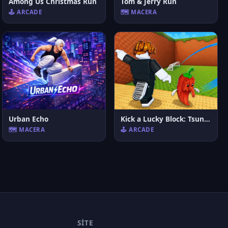
Among Us Christmas Run
Tom & Jerry Run
🕹️ ARCADE
🗺️ MACERA
Urban Echo
Kick a Lucky Block: Tsunami Football
🗺️ MACERA
🕹️ ARCADE
SITE