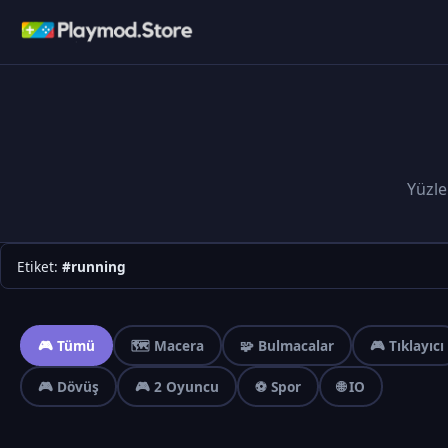
Yüzle
Etiket:
#running
🎮 Tümü
🗺️ Macera
🧩 Bulmacalar
🎮 Tıklayıcı
🎮 Dövüş
🎮 2 Oyuncu
⚽ Spor
🌐 IO