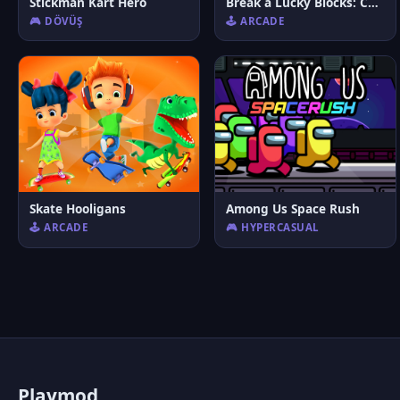
Stickman Kart Hero
Break a Lucky Blocks: Catch Brainrots
🎮 DÖVÜŞ
🕹️ ARCADE
Skate Hooligans
Among Us Space Rush
🕹️ ARCADE
🎮 HYPERCASUAL
P
laymod