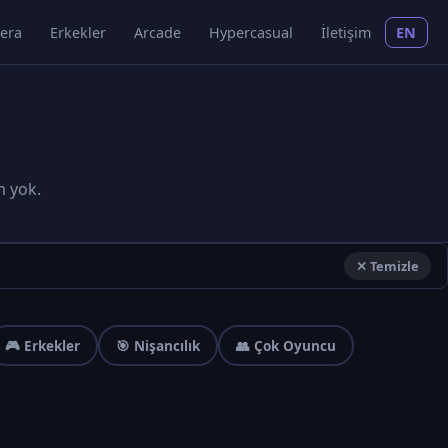
era
Erkekler
Arcade
Hypercasual
İletişim
EN
m yok.
✕ Temizle
🎮 Erkekler
🎯 Nişancılık
👥 Çok Oyuncu