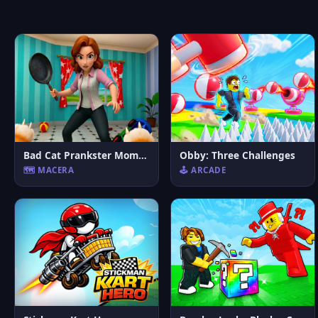
Bad Cat Prankster Moms Return
Obby: Three Challenges
🗺️ MACERA
🕹️ ARCADE