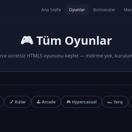
Ana Sayfa
Oyunlar
Bulmacalar
Mac
🎮 Tüm Oyunlar
rce ücretsiz HTML5 oyununu keşfet — indirme yok, kurulu
💅 Kızlar
🕹️ Arcade
🎮 Hypercasual
🏎️ Yarış