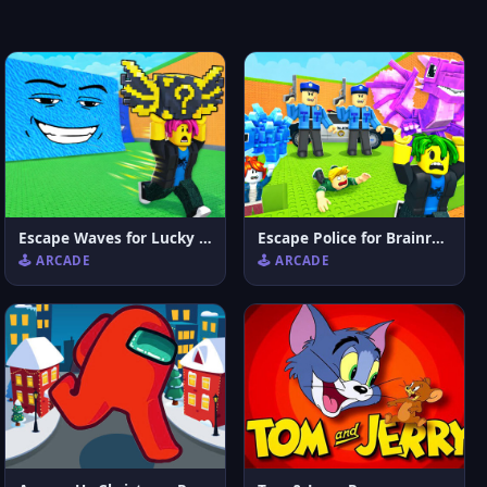
Escape Waves for Lucky Blocks
Escape Police for Brainrots
🕹️ ARCADE
🕹️ ARCADE