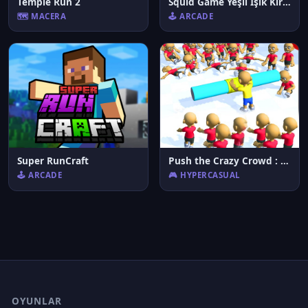
Temple Run 2
Squid Game Yeşil Işık Kırmızı Işık İpuçları
🗺️ MACERA
🕹️ ARCADE
Super RunCraft
Push the Crazy Crowd : Stickman Clash 3D
🕹️ ARCADE
🎮 HYPERCASUAL
OYUNLAR