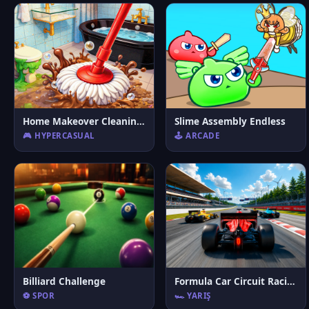
Home Makeover Cleaning Game
Slime Assembly Endless
🎮 HYPERCASUAL
🕹️ ARCADE
Billiard Challenge
Formula Car Circuit Racing
⚽ SPOR
🏎️ YARIŞ