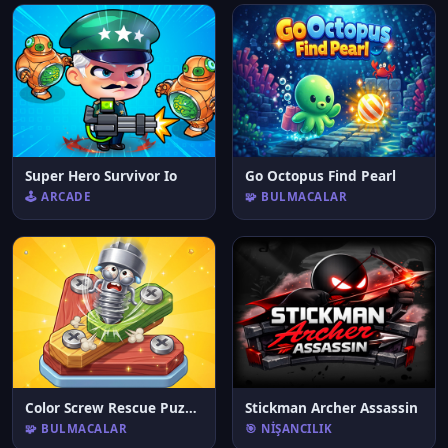
Super Hero Survivor Io
Go Octopus Find Pearl
🕹️ ARCADE
🧩 BULMACALAR
Color Screw Rescue Puzzle
Stickman Archer Assassin
🧩 BULMACALAR
🎯 NIŞANCILIK