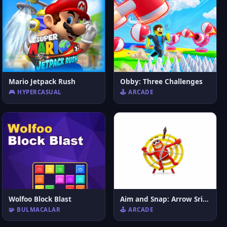
Mario Jetpack Rush
Obby: Three Challenges
🎮 HYPERCASUAL
🕹️ ARCADE
Wolfoo Block Blast
Aim and Snap: Arrow Srike
🧩 BULMACALAR
🕹️ ARCADE