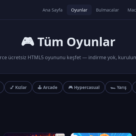
Ana Sayfa
Oyunlar
Bulmacalar
Mac
🎮 Tüm Oyunlar
rce ücretsiz HTML5 oyununu keşfet — indirme yok, kurulu
💅 Kızlar
🕹️ Arcade
🎮 Hypercasual
🏎️ Yarış