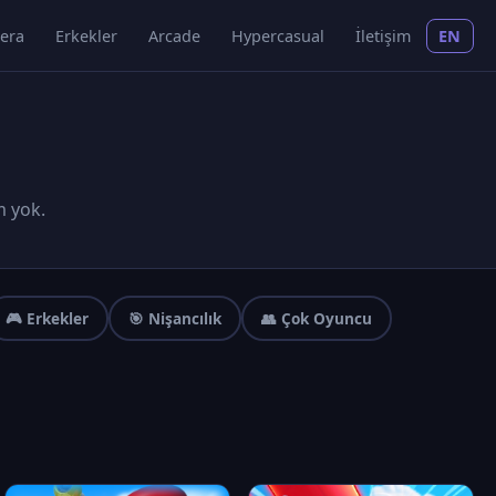
era
Erkekler
Arcade
Hypercasual
İletişim
EN
m yok.
🎮 Erkekler
🎯 Nişancılık
👥 Çok Oyuncu