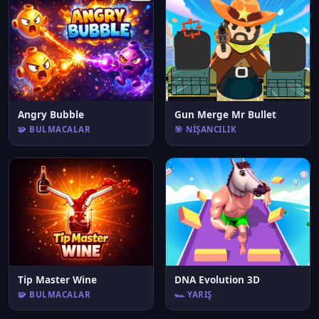
Angry Bubble
Gun Merge Mr Bullet
🧩 BULMACALAR
🎯 NIŞANCILIK
Tip Master Wine
DNA Evolution 3D
🧩 BULMACALAR
🏎️ YARIŞ