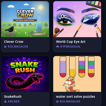
Clever Crow
World Cup Eye Art
🧩 BULMACALAR
🎮 HYPERCASUAL
SnakeRush
water sort solve puzzles
🕹️ ARCADE
🧩 BULMACALAR