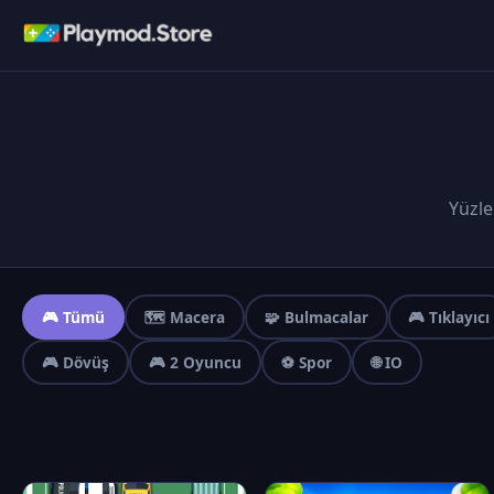
Yüzle
🎮 Tümü
🗺️ Macera
🧩 Bulmacalar
🎮 Tıklayıcı
🎮 Dövüş
🎮 2 Oyuncu
⚽ Spor
🌐 IO