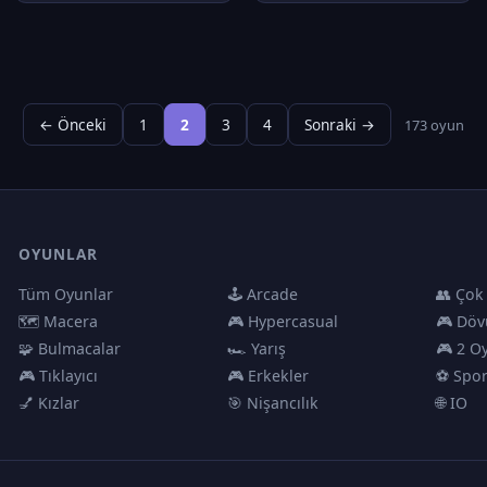
← Önceki
1
2
3
4
Sonraki →
173 oyun
OYUNLAR
Tüm Oyunlar
🕹️ Arcade
👥 Çok
🗺️ Macera
🎮 Hypercasual
🎮 Döv
🧩 Bulmacalar
🏎️ Yarış
🎮 2 O
🎮 Tıklayıcı
🎮 Erkekler
⚽ Spo
💅 Kızlar
🎯 Nişancılık
🌐 IO