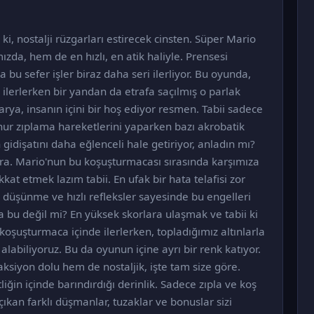
i, nostalji rüzgarları estirecek cinsten. Süper Mario
ızda, hem de en hızlı, en atik haliyle. Prensesi
u sefer işler biraz daha seri ilerliyor. Bu oyunda,
ilerlerken bir yandan da etrafa saçılmış o parlak
arya, insanın içini bir hoş ediyor resmen. Tabii sadece
ur zıplama hareketlerini yaparken bazı akrobatik
idişatını daha eğlenceli hale getiriyor, anladın mı?
era. Mario'nun bu koşuşturmacası sırasında karşımıza
kkat etmek lazım tabii. En ufak bir hata telafisi zor
 düşünme ve hızlı refleksler sayesinde bu engelleri
a bu değil mi? En yüksek skorlara ulaşmak ve tabii ki
şuşturmaca içinde ilerlerken, topladığımız altınlarla
alabiliyoruz. Bu da oyunun içine ayrı bir renk katıyor.
ksiyon dolu hem de nostaljik, işte tam size göre.
iğin içinde barındırdığı derinlik. Sadece zıpla ve koş
çıkan farklı düşmanlar, tuzaklar ve bonuslar sizi