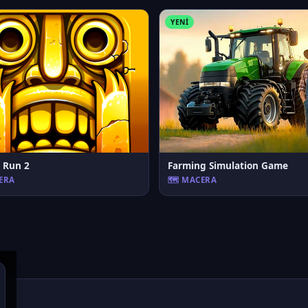
YENI
 Run 2
Farming Simulation Game
CERA
🗺️ MACERA