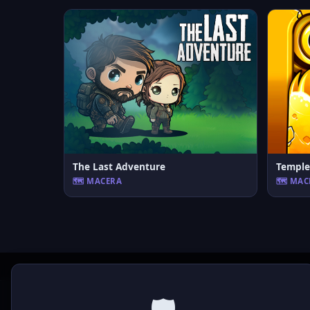
The Last Adventure
Temple
🗺️ MACERA
🗺️ MA