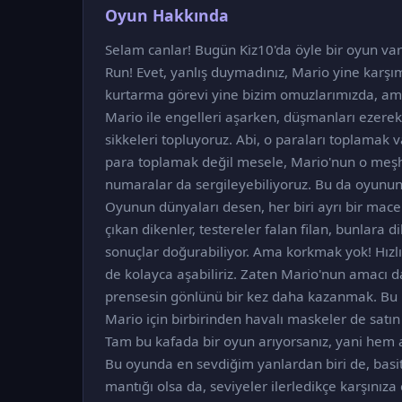
Oyun Hakkında
Selam canlar! Bugün Kiz10'da öyle bir oyun var k
Run! Evet, yanlış duymadınız, Mario yine karşım
kurtarma görevi yine bizim omuzlarımızda, ama b
Mario ile engelleri aşarken, düşmanları ezerek 
sikkeleri topluyoruz. Abi, o paraları toplamak v
para toplamak değil mesele, Mario'nun o meşh
numaralar da sergileyebiliyoruz. Bu da oyunun g
Oyunun dünyaları desen, her biri ayrı bir mac
çıkan dikenler, testereler falan filan, bunlara di
sonuçlar doğurabiliyor. Ama korkmak yok! Hızlı
de kolayca aşabiliriz. Zaten Mario'nun amacı d
prensesin gönlünü bir kez daha kazanmak. Bu ko
Mario için birbirinden havalı maskeler de satın 
Tam bu kafada bir oyun arıyorsanız, yani hem a
Bu oyunda en sevdiğim yanlardan biri de, basitl
mantığı olsa da, seviyeler ilerledikçe karşınıza 