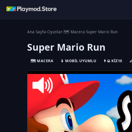
Ana Sayfa
›
Oyunlar
›
🗺️ Macera
›
Super Mario Run
Super Mario Run
🗺️ MACERA
📱 MOBIL UYUMLU
👨‍💻 KIZ10
