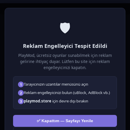
🛡️
P
laymod
Reklam Engelleyici Tespit Edildi
Ücretsiz online HTML5 oyunlar! Aksiyon, bulmaca, spor ve
daha fazlası. Yükleme gerektirmez, tarayıcıdan anında oyna.
PlayMod, ücretsiz oyunlar sunabilmek için reklam
gelirine ihtiyaç duyar. Lütfen bu site için reklam
OYUNLAR
engelleyicinizi kapatın.
Tüm Oyunlar
Tarayıcınızın uzantılar menüsünü açın
1
🗺️ Macera
🧩 Bulmacalar
Reklam engelleyicinizi bulun (uBlock, AdBlock vb.)
2
🎮 Tıklayıcı
playmod.store
için devre dışı bırakın
3
💅 Kızlar
🕹️ Arcade
✅ Kapattım — Sayfayı Yenile
🎮 Hypercasual