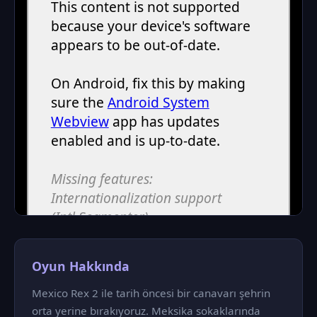
Oyun Hakkında
Mexico Rex 2 ile tarih öncesi bir canavarı şehrin
orta yerine bırakıyoruz. Meksika sokaklarında