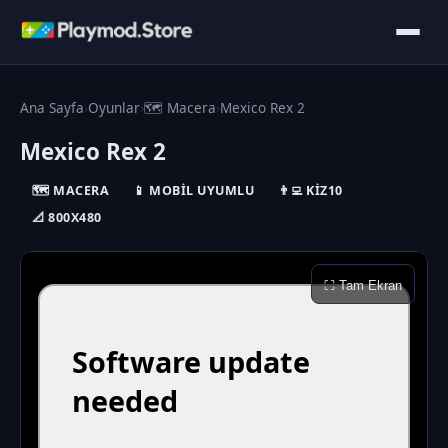
Ana Sayfa
›
Oyunlar
›
🗺️ Macera
›
Mexico Rex 2
Mexico Rex 2
🗺️ MACERA
📱 MOBIL UYUMLU
👨‍💻 KIZ10
📐 800X480
⛶ Tam Ekran