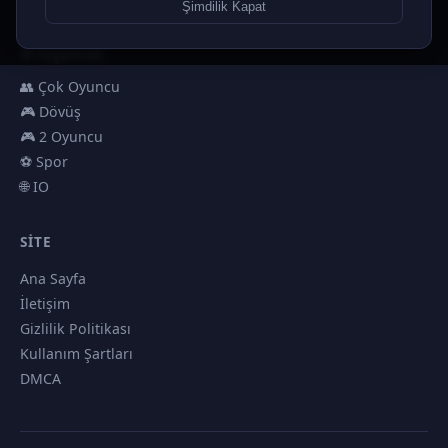
🏎️ Yarış
Şimdilik Kapat
🎮 Erkekler
🎯 Nişancılık
👥 Çok Oyuncu
🎮 Dövüş
🎮 2 Oyuncu
⚽ Spor
🌐 IO
SITE
Ana Sayfa
İletişim
Gizlilik Politikası
Kullanım Şartları
DMCA