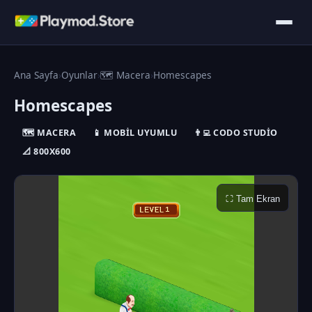
Ana Sayfa
›
Oyunlar
›
🗺️ Macera
›
Homescapes
Homescapes
🗺️ MACERA
📱 MOBIL UYUMLU
👨‍💻 CODO STUDIO
📐 800X600
⛶ Tam Ekran