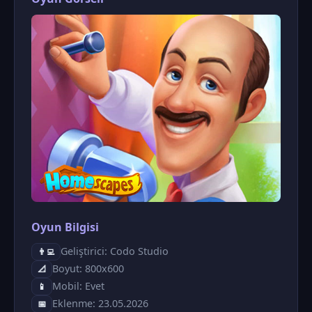
Oyun Bilgisi
Geliştirici: Codo Studio
👨‍💻
Boyut: 800x600
📐
Mobil: Evet
📱
Eklenme: 23.05.2026
📅