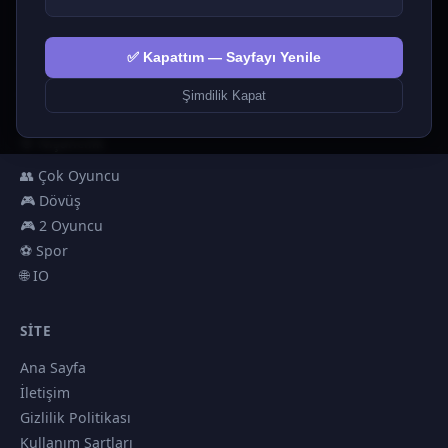
💅 Kızlar
🕹️ Arcade
✅ Kapattım — Sayfayı Yenile
🎮 Hypercasual
🏎️ Yarış
Şimdilik Kapat
🎮 Erkekler
🎯 Nişancılık
👥 Çok Oyuncu
🎮 Dövüş
🎮 2 Oyuncu
⚽ Spor
🌐 IO
SITE
Ana Sayfa
İletişim
Gizlilik Politikası
Kullanım Şartları