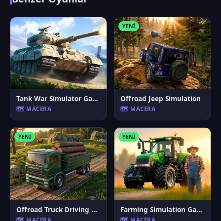
YENI
Tank War Simulator Game
Offroad Jeep Simulation
🗺️ MACERA
🗺️ MACERA
YENI
YENI
Offroad Truck Driving Game
Farming Simulation Game
🗺️ MACERA
🗺️ MACERA