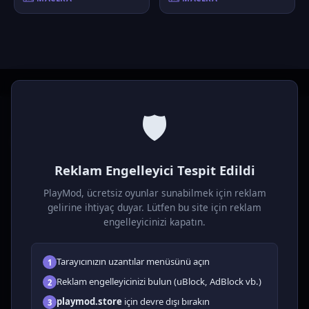
🛡️
P
laymod
Reklam Engelleyici Tespit Edildi
Ücretsiz online HTML5 oyunlar! Aksiyon, bulmaca, spor ve
daha fazlası. Yükleme gerektirmez, tarayıcıdan anında oyna.
PlayMod, ücretsiz oyunlar sunabilmek için reklam
gelirine ihtiyaç duyar. Lütfen bu site için reklam
OYUNLAR
engelleyicinizi kapatın.
Tüm Oyunlar
Tarayıcınızın uzantılar menüsünü açın
1
🗺️ Macera
🧩 Bulmacalar
Reklam engelleyicinizi bulun (uBlock, AdBlock vb.)
2
🎮 Tıklayıcı
playmod.store
için devre dışı bırakın
3