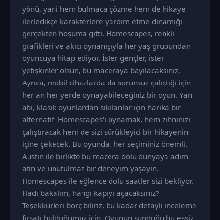
yönü, yani hem bulmaca çözme hem de hikaye
ilerledikçe karakterlere yardım etme dinamiği
gerçekten hoşuma gitti. Homescapes, renkli
grafikleri ve akıcı oynanışıyla her yaş grubundan
oyuncuya hitap ediyor. İster gençler, ister
yetişkinler olsun, bu maceraya bayılacaksınız.
Ayrıca, mobil cihazlarda da sorunsuz çalıştığı için
her an her yerde oynayabileceğiniz bir oyun. Yani
abi, klasik oyunlardan sıkılanlar için harika bir
alternatif. Homescapes'i oynamak, hem zihninizi
çalıştıracak hem de sizi sürükleyici bir hikayenin
içine çekecek. Bu oyunda, her seçiminiz önemli.
Austin ile birlikte bu macera dolu dünyaya adım
atın ve unutulmaz bir deneyim yaşayın.
Homescapes ile eğlence dolu saatler sizi bekliyor.
Hadi bakalım, hangi kapıyı açacaksınız?
Teşekkürleri borç biliriz, bu kadar detaylı inceleme
fırsatı bulduğumuz için. Oyunun sunduğu bu eşsiz