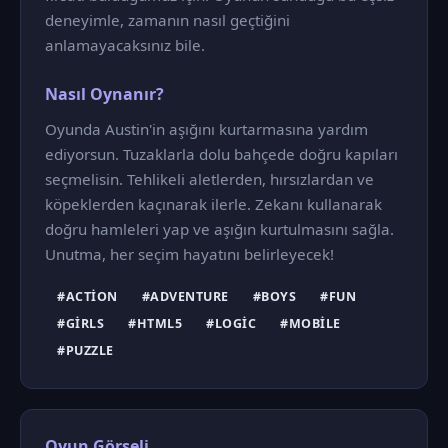
deneyimle, zamanın nasıl geçtiğini
anlamayacaksınız bile.
Nasıl Oynanır?
Oyunda Austin'in aşığını kurtarmasına yardım
ediyorsun. Tuzaklarla dolu bahçede doğru kapıları
seçmelisin. Tehlikeli aletlerden, hırsızlardan ve
köpeklerden kaçınarak ilerle. Zekanı kullanarak
doğru hamleleri yap ve aşığın kurtulmasını sağla.
Unutma, her seçim hayatını belirleyecek!
#ACTION
#ADVENTURE
#BOYS
#FUN
#GIRLS
#HTML5
#LOGIC
#MOBILE
#PUZZLE
Oyun Görseli