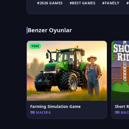
#2026 GAMES
#BEST GAMES
#FAMILY
#
Benzer Oyunlar
YENI
Farming Simulation Game
Short R
🗺️ MACERA
🗺️ MA