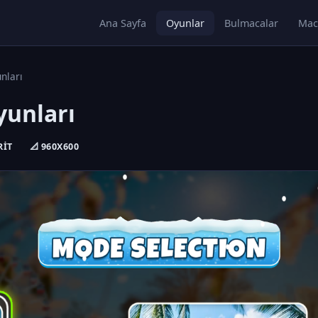
Ana Sayfa
Oyunlar
Bulmacalar
Mac
nları
yunları
RIT
📐 960X600