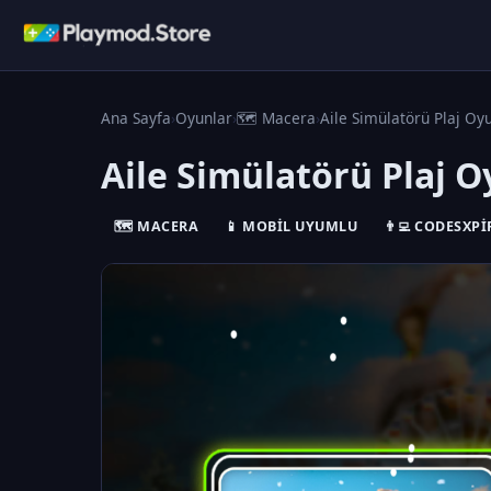
Ana Sayfa
›
Oyunlar
›
🗺️ Macera
›
Aile Simülatörü Plaj Oyu
Aile Simülatörü Plaj O
🗺️ MACERA
📱 MOBIL UYUMLU
👨‍💻 CODESXPI