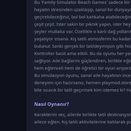
Bu 'Family Simulator Beach Games' sadece bir 
hayatın stresinden uzaklaşıp, sanal bir dünyaya
geçirebileceğiniz, bol bol kahkaha atabileceğin
çeşit çeşit. İster sakin bir piknik yapın, ister 
şeyler mutlaka var. Özellikle o karlı dağ yollar
yaşatıyor insana. Kış tatili atmosferini bu kadar
bulunur. Sanki gerçek bir tatildeymişsin gibi h
Kontroller basit ama etkili. Bu da oyunu her y
sağlıyor. Aile bağlarını güçlendiren, birlikte 
hem eğlenceli hem de öğretici bir oyun arıyor
Bu simülasyon oyunu, sanal aile hayatının inceli
deneyimi için hazırsanız, hemen playmod.store'
bile sıcacık bir tatil geçirmek kim istemez ki? H
Nasıl Oynanır?
Karakterini seç, ailenle birlikte tatil destinasy
ailece eğlen. Kış tatili aktivitelerine katılarak