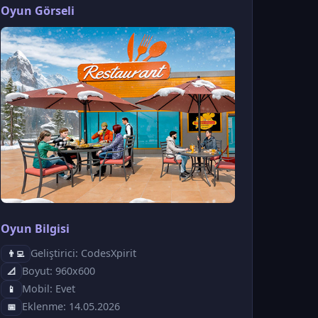
Oyun Görseli
Oyun Bilgisi
Geliştirici: CodesXpirit
👨‍💻
Boyut: 960x600
📐
Mobil: Evet
📱
Eklenme: 14.05.2026
📅