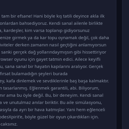
am bir efsane! Hani böyle kış tatili deyince akla ilk
m onlardan bahsediyoruz. Kendi sanal ailenle birlikte
a, kardeşler, kim varsa toplanıp gidiyorsunuz
enize girmek ya da kar topu oynamak değil, çok daha
tiviteler derken zamanın nasıl geçtiğini anlamıyorsun
 sanki gerçek dağ yollarındaymışsın gibi hissettiriyor
owser oyunu için gayet tatmin edici. Ailece keyifli
, sana sanal bir hayatın kapılarını aralıyor. Gerçek
ırsat bulamadığın şeyleri burada
şey, kafa dinlemek ve sevdiklerinle baş başa kalmaktır.
 tasarlanmış. Eğlenmek garantili, abi. Biliyorum,
ır ama bu öyle değil. Bu, bir deneyim. Kendi sanal
a ve unutulmaz anılar biriktir. Bu aile simülasyonu,
emasıyla da ayrı bir hava katmışlar. Yani hem eğlenceli
desXpirit'e, böyle güzel bir oyun çıkardıkları için.
caksınız.