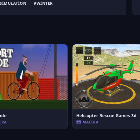
SIMULATION
#WINTER
ide
Helicopter Rescue Games 3d
CERA
🗺️ MACERA