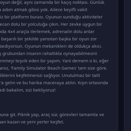
oyun değil, aynı zamanda bir kaçış noktası. Günlük
 adım atmak gibisi yok. Ailece keyifli vakit
iz bir platform burası. Oyunun sunduğu aktiviteler
heyecan dolu bir yolculuğa çıkın. Her zevke uygun bir
ında 4x4 araçla ilerlemek, adrenalin dolu anlar
 başarılı bir şekilde yansıtan başka bir oyun zor
issediyorsun. Oyunun mekanikleri de oldukça akıcı.
aş grubundan insanın rahatlıkla oynayabilmesini
eğlenmeyi teşvik eden bir yapım. Yani demem o ki, eğer
sanız, 'Family Simulator Beach Games' tam size göre.
klerini keşfetmenizi sağlıyor. Unutulmaz bir tatil
a gelin ve bu harika maceraya atılın. Kışın ortasında
adi bakalım, sizi bekliyoruz!
onuna git. Piknik yap, araç sür, görevleri tamamla ve
 puan kazan ve yeni yerler keşfet.