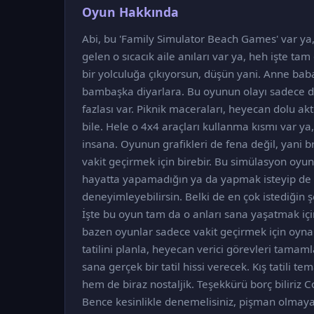
Oyun Hakkında
Abi, bu 'Family Simulator Beach Games' var ya, t
gelen o sıcacık aile anıları var ya, heh işte ta
bir yolculuğa çıkıyorsun, düşün yani. Anne bab
bambaşka diyarlara. Bu oyunun olayı sadece d
fazlası var. Piknik maceraları, heyecan dolu ak
bile. Hele o 4x4 araçları kullanma kısmı var ya,
insana. Oyunun grafikleri de fena değil, yani br
vakit geçirmek için birebir. Bu simülasyon oyunu
hayatta yapamadığın ya da yapmak isteyip de f
deneyimleyebilirsin. Belki de en çok istediğin 
İşte bu oyun tam da o anları sana yaşatmak için
bazen oyunlar sadece vakit geçirmek için oynan
tatilini planla, heyecan verici görevleri tamaml
sana gerçek bir tatil hissi verecek. Kış tatili t
hem de biraz nostaljik. Teşekkürü borç biliriz Co
Bence kesinlikle denemelisiniz, pişman olmaya