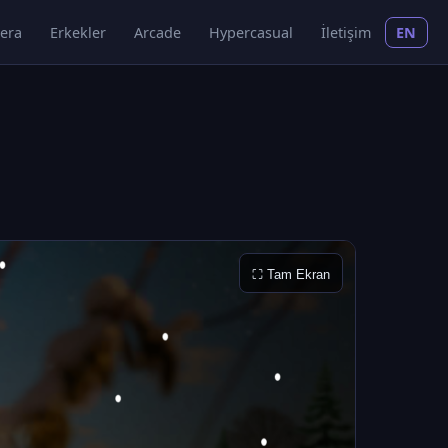
era
Erkekler
Arcade
Hypercasual
İletişim
EN
⛶ Tam Ekran