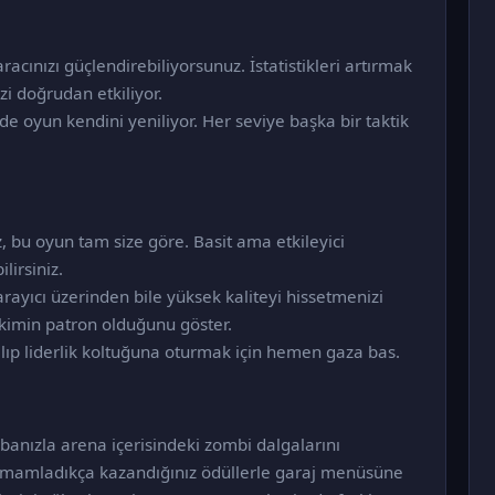
acınızı güçlendirebiliyorsunuz. İstatistikleri artırmak
i doğrudan etkiliyor.
nde oyun kendini yeniliyor. Her seviye başka bir taktik
, bu oyun tam size göre. Basit ama etkileyici
lirsiniz.
arayıcı üzerinden bile yüksek kaliteyi hissetmenizi
kimin patron olduğunu göster.
ıp liderlik koltuğuna oturmak için hemen gaza bas.
nızla arena içerisindeki zombi dalgalarını
tamamladıkça kazandığınız ödüllerle garaj menüsüne