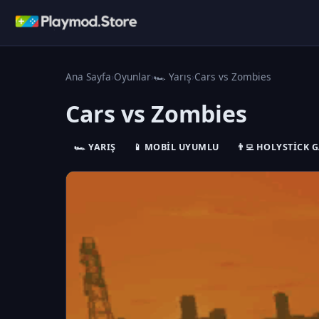
Ana Sayfa
›
Oyunlar
›
🏎️ Yarış
›
Cars vs Zombies
Cars vs Zombies
🏎️ YARIŞ
📱 MOBIL UYUMLU
👨‍💻 HOLYSTICK 