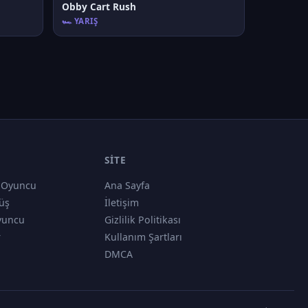
Obby Cart Rush
🏎️ YARIŞ
SITE
 Oyuncu
Ana Sayfa
üş
İletişim
yuncu
Gizlilik Politikası
r
Kullanım Şartları
DMCA