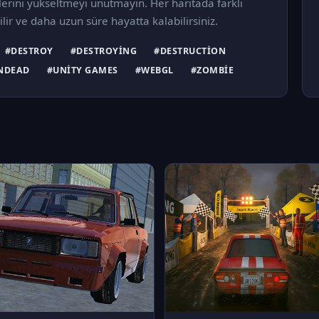
iklerini yükseltmeyi unutmayın. Her haritada farklı
ilir ve daha uzun süre hayatta kalabilirsiniz.
#DESTROY
#DESTROYING
#DESTRUCTION
NDEAD
#UNITY GAMES
#WEBGL
#ZOMBIE