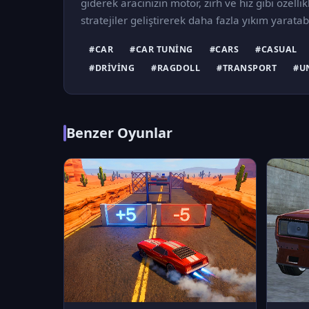
giderek aracınızın motor, zırh ve hız gibi özell
stratejiler geliştirerek daha fazla yıkım yaratab
#CAR
#CAR TUNING
#CARS
#CASUAL
#DRIVING
#RAGDOLL
#TRANSPORT
#U
Benzer Oyunlar