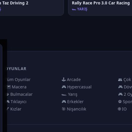
 Taz Driving 2
Rally Race Pro 3.0 Car Racing
Ş
🏎️ YARIŞ
OYUNLAR
Tüm Oyunlar
🕹️ Arcade
👥 Çok
🗺️ Macera
🎮 Hypercasual
🎮 Döv
🧩 Bulmacalar
🏎️ Yarış
🎮 2 O
🎮 Tıklayıcı
🎮 Erkekler
⚽ Spo
💅 Kızlar
🎯 Nişancılık
🌐 IO