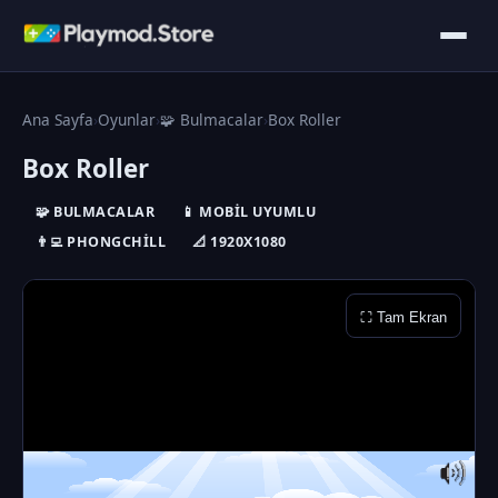
Ana Sayfa
›
Oyunlar
›
🧩 Bulmacalar
›
Box Roller
Box Roller
🧩 BULMACALAR
📱 MOBIL UYUMLU
👨‍💻 PHONGCHILL
📐 1920X1080
⛶ Tam Ekran