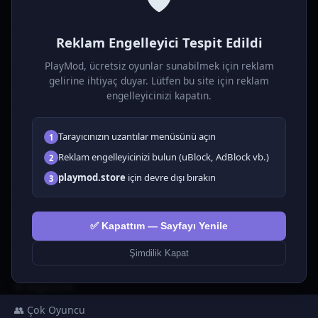
P
laymod
Reklam Engelleyici Tespit Edildi
Ücretsiz online HTML5 oyunlar! Aksiyon, bulmaca, spor ve
daha fazlası. Yükleme gerektirmez, tarayıcıdan anında oyna.
PlayMod, ücretsiz oyunlar sunabilmek için reklam
gelirine ihtiyaç duyar. Lütfen bu site için reklam
OYUNLAR
engelleyicinizi kapatın.
Tüm Oyunlar
Tarayıcınızın uzantılar menüsünü açın
1
🗺️ Macera
🧩 Bulmacalar
Reklam engelleyicinizi bulun (uBlock, AdBlock vb.)
2
🎮 Tıklayıcı
playmod.store
için devre dışı bırakın
3
💅 Kızlar
🕹️ Arcade
✅ Kapattım — Sayfayı Yenile
🎮 Hypercasual
🏎️ Yarış
Şimdilik Kapat
🎮 Erkekler
🎯 Nişancılık
👥 Çok Oyuncu