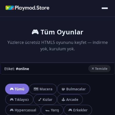
🎮 Tüm Oyunlar
Yüzlerce ücretsiz HTML5 oyununu keşfet — indirme
yok, kurulum yok.
Etiket:
#online
✕ Temizle
🎮 Tümü
🗺️ Macera
🧩 Bulmacalar
🎮 Tıklayıcı
💅 Kızlar
🕹️ Arcade
🎮 Hypercasual
🏎️ Yarış
🎮 Erkekler