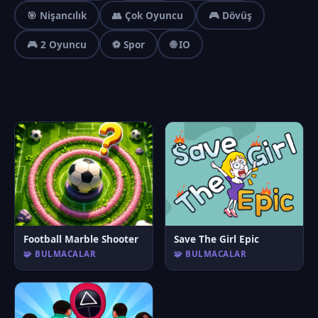
🎯 Nişancılık
👥 Çok Oyuncu
🎮 Dövüş
🎮 2 Oyuncu
⚽ Spor
🌐 IO
Football Marble Shooter
Save The Girl Epic
🧩 BULMACALAR
🧩 BULMACALAR