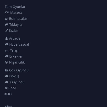
Tüm Oyunlar
🗺️ Macera
🧩 Bulmacalar
🎮 Tıklayıcı
💅 Kızlar
🕹️ Arcade
🎮 Hypercasual
🏎️ Yarış
🎮 Erkekler
🎯 Nişancılık
👥 Çok Oyuncu
🎮 Dövüş
🎮 2 Oyuncu
⚽ Spor
🌐 IO