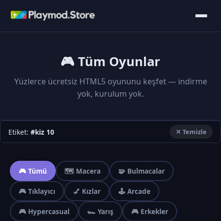
🎮 Tüm Oyunlar
Yüzlerce ücretsiz HTML5 oyununu keşfet — indirme
yok, kurulum yok.
Etiket:
#kiz 10
✕ Temizle
🎮 Tümü
🗺️ Macera
🧩 Bulmacalar
🎮 Tıklayıcı
💅 Kızlar
🕹️ Arcade
🎮 Hypercasual
🏎️ Yarış
🎮 Erkekler