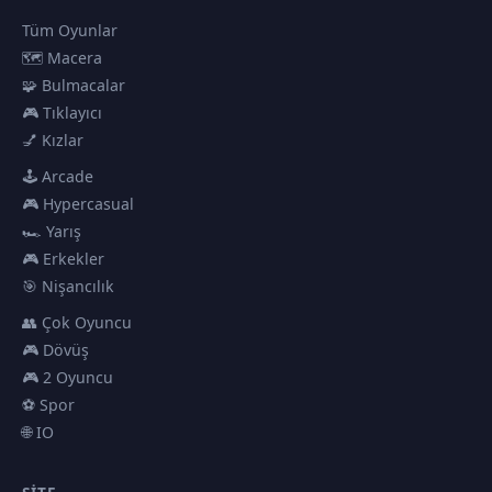
Tüm Oyunlar
🗺️ Macera
🧩 Bulmacalar
🎮 Tıklayıcı
💅 Kızlar
🕹️ Arcade
🎮 Hypercasual
🏎️ Yarış
🎮 Erkekler
🎯 Nişancılık
👥 Çok Oyuncu
🎮 Dövüş
🎮 2 Oyuncu
⚽ Spor
🌐 IO