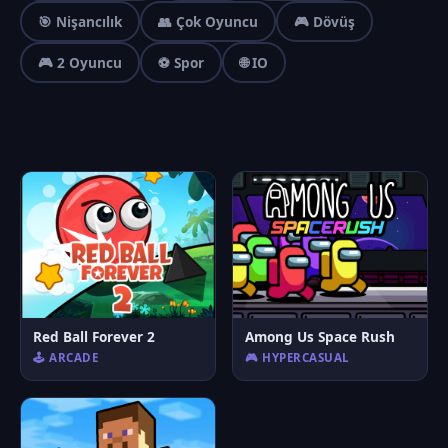
🎯 Nişancılık
👥 Çok Oyuncu
🎮 Dövüş
🎮 2 Oyuncu
⚽ Spor
🌐 IO
Red Ball Forever 2
Among Us Space Rush
🕹️ ARCADE
🎮 HYPERCASUAL