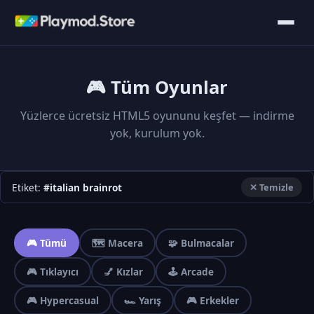
🎮 Tüm Oyunlar
Yüzlerce ücretsiz HTML5 oyununu keşfet — indirme
yok, kurulum yok.
Etiket:
#italian brainrot
✕ Temizle
🎮 Tümü
🗺️ Macera
🧩 Bulmacalar
🎮 Tıklayıcı
💅 Kızlar
🕹️ Arcade
🎮 Hypercasual
🏎️ Yarış
🎮 Erkekler