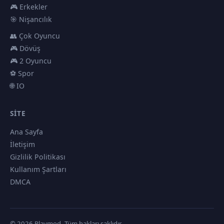
🎮 Erkekler
🎯 Nişancılık
👥 Çok Oyuncu
🎮 Dövüş
🎮 2 Oyuncu
⚽ Spor
🌐 IO
SITE
Ana Sayfa
İletişim
Gizlilik Politikası
Kullanım Şartları
DMCA
© 2026 Playmod. Tüm hakları saklıdır.