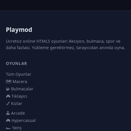
P
laymod
Ücretsiz online HTML5 oyunlar! Aksiyon, bulmaca, spor ve
daha fazlası. Yükleme gerektirmez, tarayıcıdan anında oyna.
OYUNLAR
Tüm Oyunlar
🗺️ Macera
🧩 Bulmacalar
🎮 Tıklayıcı
💅 Kızlar
🕹️ Arcade
🎮 Hypercasual
🏎️ Yarış