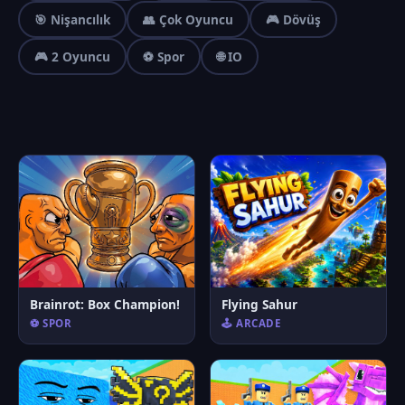
🎯 Nişancılık
👥 Çok Oyuncu
🎮 Dövüş
🎮 2 Oyuncu
⚽ Spor
🌐 IO
Brainrot: Box Champion!
Flying Sahur
⚽ SPOR
🕹️ ARCADE