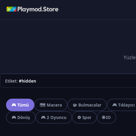
Yüzle
Etiket:
#hidden
🎮 Tümü
🗺️ Macera
🧩 Bulmacalar
🎮 Tıklayıcı
🎮 Dövüş
🎮 2 Oyuncu
⚽ Spor
🌐 IO