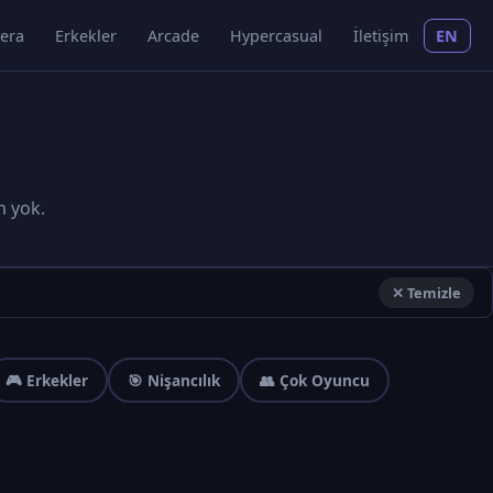
era
Erkekler
Arcade
Hypercasual
İletişim
EN
m yok.
✕ Temizle
🎮 Erkekler
🎯 Nişancılık
👥 Çok Oyuncu