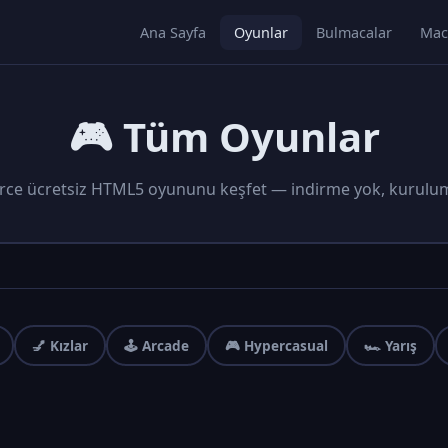
Ana Sayfa
Oyunlar
Bulmacalar
Mac
🎮 Tüm Oyunlar
rce ücretsiz HTML5 oyununu keşfet — indirme yok, kurulu
💅 Kızlar
🕹️ Arcade
🎮 Hypercasual
🏎️ Yarış