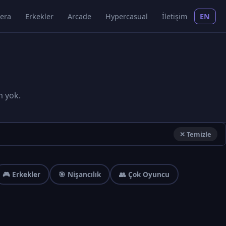
era
Erkekler
Arcade
Hypercasual
İletişim
EN
m yok.
✕ Temizle
🎮 Erkekler
🎯 Nişancılık
👥 Çok Oyuncu