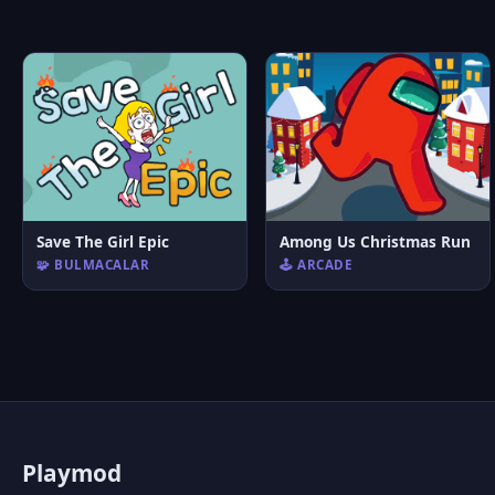
Save The Girl Epic
Among Us Christmas Run
🧩 BULMACALAR
🕹️ ARCADE
P
laymod