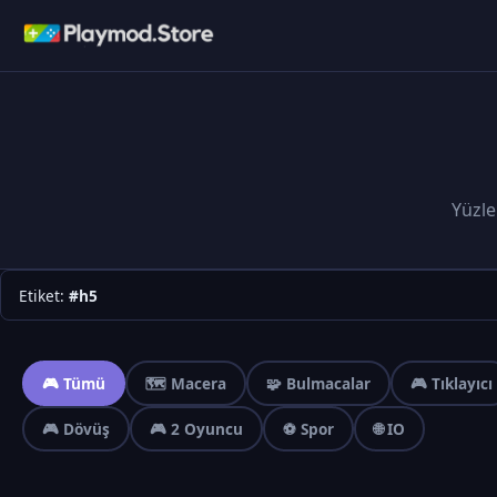
Yüzle
Etiket:
#h5
🎮 Tümü
🗺️ Macera
🧩 Bulmacalar
🎮 Tıklayıcı
🎮 Dövüş
🎮 2 Oyuncu
⚽ Spor
🌐 IO