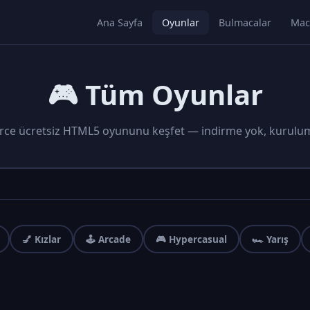
Ana Sayfa
Oyunlar
Bulmacalar
Mac
🎮 Tüm Oyunlar
rce ücretsiz HTML5 oyununu keşfet — indirme yok, kurulu
💅 Kızlar
🕹️ Arcade
🎮 Hypercasual
🏎️ Yarış