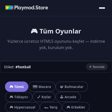
🎮 Tüm Oyunlar
Yüzlerce ücretsiz HTML5 oyununu keşfet — indirme
yok, kurulum yok.
Etiket:
#football
✕ Temizle
🎮 Tümü
🗺️ Macera
🧩 Bulmacalar
🎮 Tıklayıcı
💅 Kızlar
🕹️ Arcade
🎮 Hypercasual
🏎️ Yarış
🎮 Erkekler