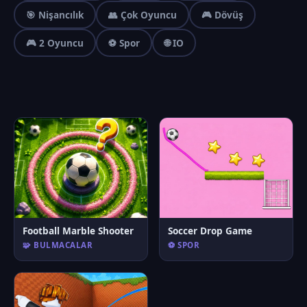
🎯 Nişancılık
👥 Çok Oyuncu
🎮 Dövüş
🎮 2 Oyuncu
⚽ Spor
🌐 IO
Football Marble Shooter
Soccer Drop Game
🧩 BULMACALAR
⚽ SPOR