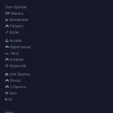
Tüm Oyunlar
🗺️ Macera
🧩 Bulmacalar
🎮 Tıklayıcı
💅 Kızlar
🕹️ Arcade
🎮 Hypercasual
🏎️ Yarış
🎮 Erkekler
🎯 Nişancılık
👥 Çok Oyuncu
🎮 Dövüş
🎮 2 Oyuncu
⚽ Spor
🌐 IO