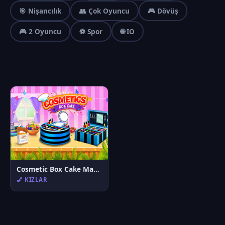
🎯 Nişancılık
👥 Çok Oyuncu
🎮 Dövüş
🎮 2 Oyuncu
⚽ Spor
🌐 IO
Cosmetic Box Cake Maker 2025
💅 KIZLAR