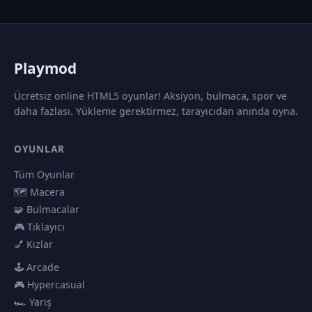
P
laymod
Ücretsiz online HTML5 oyunlar! Aksiyon, bulmaca, spor ve
daha fazlası. Yükleme gerektirmez, tarayıcıdan anında oyna.
OYUNLAR
Tüm Oyunlar
🗺️ Macera
🧩 Bulmacalar
🎮 Tıklayıcı
💅 Kızlar
🕹️ Arcade
🎮 Hypercasual
🏎️ Yarış