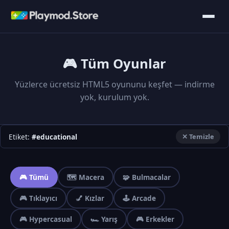
🎮 Tüm Oyunlar
Yüzlerce ücretsiz HTML5 oyununu keşfet — indirme
yok, kurulum yok.
Etiket:
#educational
✕ Temizle
🎮 Tümü
🗺️ Macera
🧩 Bulmacalar
🎮 Tıklayıcı
💅 Kızlar
🕹️ Arcade
🎮 Hypercasual
🏎️ Yarış
🎮 Erkekler