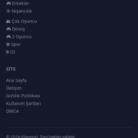
🎮 Erkekler
🎯 Nişancılık
👥 Çok Oyuncu
🎮 Dövüş
🎮 2 Oyuncu
⚽ Spor
🌐 IO
SITE
Ana Sayfa
İletişim
Gizlilik Politikası
Kullanım Şartları
DMCA
© 2026 Playmod. Tüm hakları saklıdır.