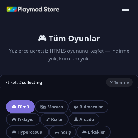
🎮 Tüm Oyunlar
Yüzlerce ücretsiz HTML5 oyununu keşfet — indirme
yok, kurulum yok.
Etiket:
#collecting
✕ Temizle
🎮 Tümü
🗺️ Macera
🧩 Bulmacalar
🎮 Tıklayıcı
💅 Kızlar
🕹️ Arcade
🎮 Hypercasual
🏎️ Yarış
🎮 Erkekler