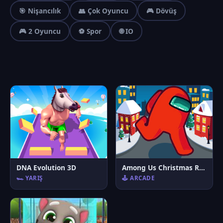
🎯 Nişancılık
👥 Çok Oyuncu
🎮 Dövüş
🎮 2 Oyuncu
⚽ Spor
🌐 IO
DNA Evolution 3D
Among Us Christmas Run
🏎️ YARIŞ
🕹️ ARCADE