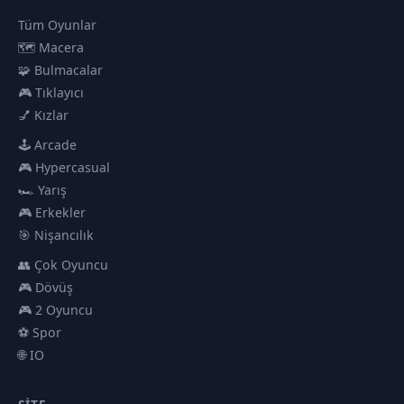
Tüm Oyunlar
🗺️ Macera
🧩 Bulmacalar
🎮 Tıklayıcı
💅 Kızlar
🕹️ Arcade
🎮 Hypercasual
🏎️ Yarış
🎮 Erkekler
🎯 Nişancılık
👥 Çok Oyuncu
🎮 Dövüş
🎮 2 Oyuncu
⚽ Spor
🌐 IO