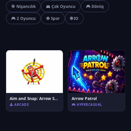
🎯 Nişancılık
👥 Çok Oyuncu
🎮 Dövüş
🎮 2 Oyuncu
⚽ Spor
🌐 IO
Aim and Snap: Arrow Srike
Arrow Patrol
🕹️ ARCADE
🎮 HYPERCASUAL