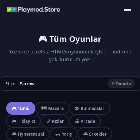
🎮 Tüm Oyunlar
Yüzlerce ücretsiz HTML5 oyununu keşfet — indirme
yok, kurulum yok.
Etiket:
#arrow
✕ Temizle
🎮 Tümü
🗺️ Macera
🧩 Bulmacalar
🎮 Tıklayıcı
💅 Kızlar
🕹️ Arcade
🎮 Hypercasual
🏎️ Yarış
🎮 Erkekler