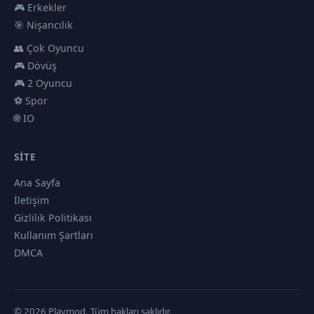
🎮 Erkekler
🎯 Nişancılık
👥 Çok Oyuncu
🎮 Dövüş
🎮 2 Oyuncu
⚽ Spor
🌐 IO
SITE
Ana Sayfa
İletişim
Gizlilik Politikası
Kullanım Şartları
DMCA
© 2026 Playmod. Tüm hakları saklıdır.