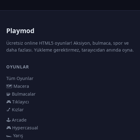
P
laymod
Ücretsiz online HTML5 oyunlar! Aksiyon, bulmaca, spor ve
daha fazlası. Yükleme gerektirmez, tarayıcıdan anında oyna.
OYUNLAR
Tüm Oyunlar
🗺️ Macera
🧩 Bulmacalar
🎮 Tıklayıcı
💅 Kızlar
🕹️ Arcade
🎮 Hypercasual
🏎️ Yarış