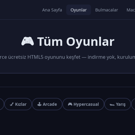
Ana Sayfa
Oyunlar
Bulmacalar
Mac
🎮 Tüm Oyunlar
rce ücretsiz HTML5 oyununu keşfet — indirme yok, kurulu
💅 Kızlar
🕹️ Arcade
🎮 Hypercasual
🏎️ Yarış