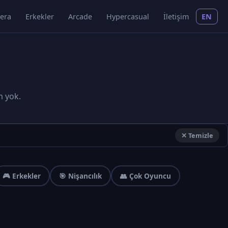
era
Erkekler
Arcade
Hypercasual
İletişim
EN
m yok.
✕ Temizle
🎮 Erkekler
🎯 Nişancılık
👥 Çok Oyuncu