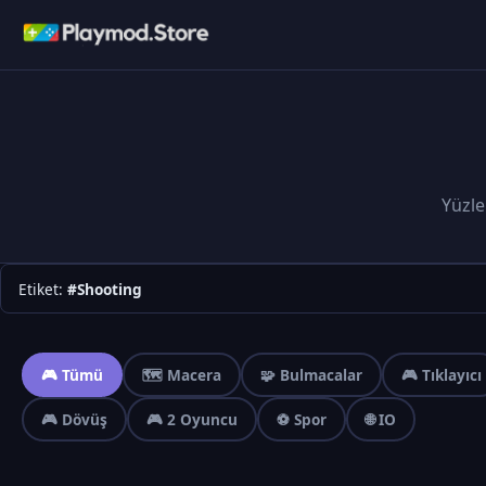
Yüzle
Etiket:
#Shooting
🎮 Tümü
🗺️ Macera
🧩 Bulmacalar
🎮 Tıklayıcı
🎮 Dövüş
🎮 2 Oyuncu
⚽ Spor
🌐 IO