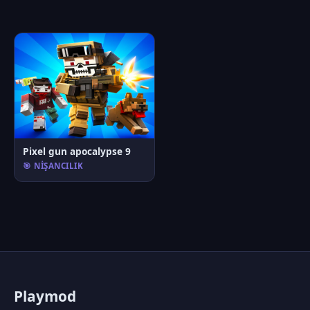
Pixel gun apocalypse 9
🎯 NIŞANCILIK
P
laymod